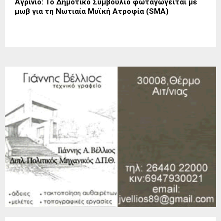
Αγρίνιο: Το Δημοτικό Συμβούλιο φωταγωγείται με
μωβ για τη Νωτιαία Μυϊκή Ατροφία (SMA)