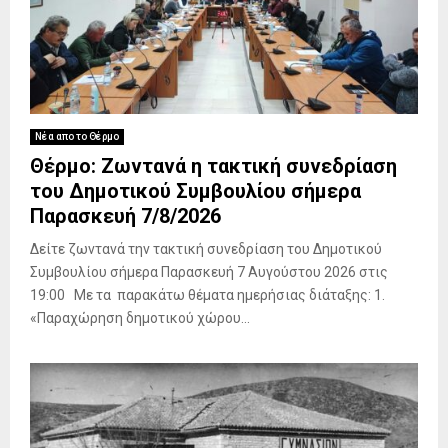
τ
ο
υ
Α
γ
ί
Νέα απο το Θέρμο
ο
Θέρμο: Ζωντανά η τακτική συνεδρίαση
υ
του Δημοτικού Συμβουλίου σήμερα
Γ
ε
Παρασκευή 7/8/2026
ω
Δείτε ζωντανά την τακτική συνεδρίαση του Δημοτικού
ρ
γ
Συμβουλίου σήμερα Παρασκευή 7 Αυγούστου 2026 στις
ί
19:00 Με τα παρακάτω θέματα ημερήσιας διάταξης: 1.
ο
«Παραχώρηση δημοτικού χώρου...
υ