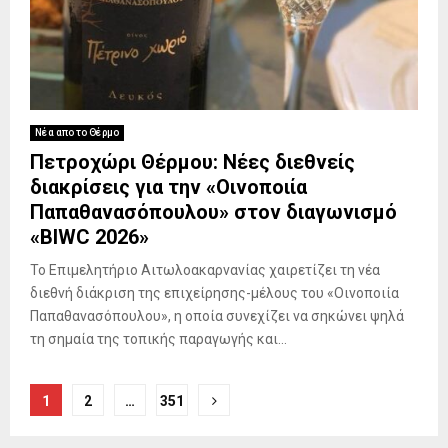
Νέα απο το Θέρμο
Πετροχώρι Θέρμου: Νέες διεθνείς
διακρίσεις για την «Οινοποιία
Παπαθανασόπουλου» στον διαγωνισμό
«BIWC 2026»
Το Επιμελητήριο Αιτωλοακαρνανίας χαιρετίζει τη νέα
διεθνή διάκριση της επιχείρησης-μέλους του «Οινοποιία
Παπαθανασόπουλου», η οποία συνεχίζει να σηκώνει ψηλά
τη σημαία της τοπικής παραγωγής και...
Σελιδοποίηση
1
2
…
351
άρθρων