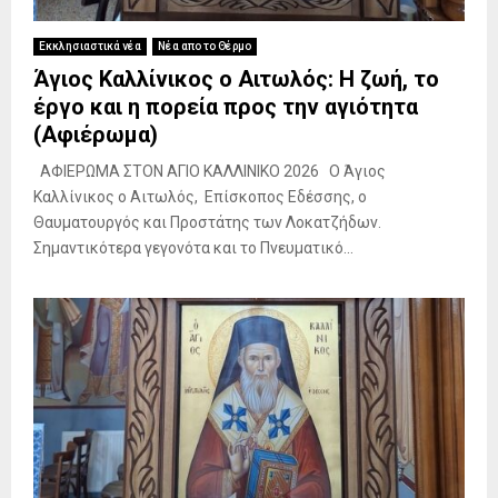
ό
υ
ο
τ
Ι
π
Εκκλησιαστικά νέα
Νέα απο το Θέρμο
η
ε
η
Άγιος Καλλίνικος ο Αιτωλός: Η ζωή, το
ν
ρ
γ
έργο και η πορεία προς την αγιότητα
Έ
ο
α
ξ
ύ
(Αφιέρωμα)
δ
ο
Ν
ι
ΑΦΙΕΡΩΜΑ ΣΤΟΝ ΑΓΙΟ ΚΑΛΛΙΝΙΚΟ 2026 Ο Άγιος
δ
α
τ
Καλλίνικος ο Αιτωλός, Επίσκοπος Εδέσσης, ο
ο
ο
ώ
τ
ύ
Θαυματουργός και Προστάτης των Λοκατζήδων.
ν
ο
σ
μ
Σημαντικότερα γεγονότα και το Πνευματικό...
υ
τ
ε
Μ
ο
τ
ε
ν
η
σ
Ν
Θ
ο
έ
ε
λ
ο
ί
ο
Κ
α
γ
ό
Λ
γ
σ
ε
ί
μ
ι