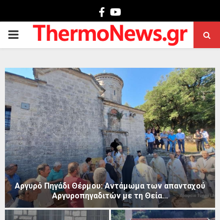
Facebook
Youtube
PRIMARY
MENU
Αργυρό Πηγάδι Θέρμου: Αντάμωμα των απανταχού
Αργυροπηγαδιτών με τη Θεία...
Α