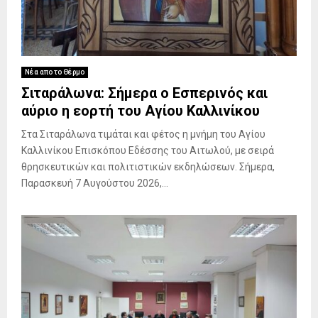
ο
ο
τ
υ
Θ
ο
έ
υ
ρ
ρ
μ
γ
Νέα απο το Θέρμο
ο
ί
Σιταράλωνα: Σήμερα ο Εσπερινός και
υ
α
αύριο η εορτή του Αγίου Καλλινίκου
σ
τ
Στα Σιταράλωνα τιμάται και φέτος η μνήμη του Αγίου
ο
Καλλινίκου Επισκόπου Εδέσσης του Αιτωλού, με σειρά
ν
θρησκευτικών και πολιτιστικών εκδηλώσεων. Σήμερα,
ι
σ
Παρασκευή 7 Αυγούστου 2026,...
τ
ο
ρ
ι
κ
ό
Ν
α
ό