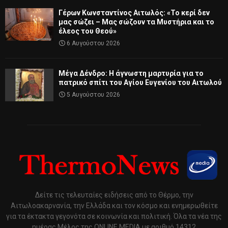
Γέρων Κωνσταντίνος Αιτωλός: «Το κερί δεν
μας σώζει – Μας σώζουν τα Μυστήρια και το
έλεος του Θεού»
6 Αυγούστου 2026
Μέγα Δένδρο: Η άγνωστη μαρτυρία για το
πατρικό σπίτι του Αγίου Ευγενίου του Αιτωλού
5 Αυγούστου 2026
Δείτε τις τελευταίες ειδήσεις από το Θέρμο, την
Αιτωλοακαρνανία, την Ελλάδα και τον κόσμο και ενημερωθείτε
για τα έκτακτα γεγονότα σε κοινωνία και πολιτική. Όλα τα νέα της
ημέρας Μέλος της ONLINE MEDIA με αριθμό 14312