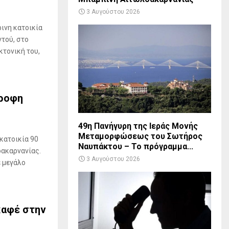
3 Αυγούστου 2026
ινη κατοικία
ντού, στο
κτονική του,
ώροφη
49η Πανήγυρη της Ιεράς Μονής
Μεταμορφώσεως του Σωτήρος
κατοικία 90
Ναυπάκτου – Το πρόγραμμα...
λοακαρνανίας.
3 Αυγούστου 2026
ε μεγάλο
καφέ στην