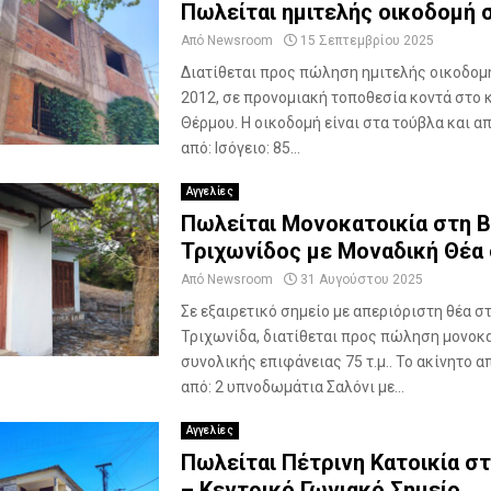
Πωλείται ημιτελής οικοδομή 
ο
σ
Από
Newsroom
15 Σεπτεμβρίου 2025
τ
Διατίθεται προς πώληση ημιτελής οικοδομ
ο
2012, σε προνομιακή τοποθεσία κοντά στο 
Θ
Θέρμου. Η οικοδομή είναι στα τούβλα και α
έ
από: Ισόγειο: 85...
ρ
μ
Αγγελίες
ο
Πωλείται Μονοκατοικία στη Β
–
Ε
Τριχωνίδος με Μοναδική Θέα 
ξ
Από
Newsroom
31 Αυγούστου 2025
α
Σε εξαιρετικό σημείο με απεριόριστη θέα σ
ι
Τριχωνίδα, διατίθεται προς πώληση μονοκ
ρ
ε
συνολικής επιφάνειας 75 τ.μ.. Το ακίνητο α
τ
από: 2 υπνοδωμάτια Σαλόνι με...
ι
κ
Αγγελίες
ή
Πωλείται Πέτρινη Κατοικία σ
Ε
– Κεντρικό Γωνιακό Σημείο