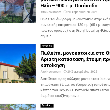
1
Ηλία – 900 τ.μ. Οικόπεδο
1
5
Από
Newsroom
28 Φεβρουαρίου 2026
τ
Πωλείται διώροφη μονοκατοικία στην Ανά
.
συνολικής επιφάνειας 130 τ.μ. (65 τ.μ. ισόγε
μ
πρώτος όροφος), στη θέση Προφήτη Ηλία, 
.
σημείο...
σ
ε
Αγγελίες
Κ
ε
Πωλείται μονοκατοικία στο Θ
ν
Άριστη κατάσταση, έτοιμη πρ
τ
κατοίκηση
ρ
Από
Newsroom
29 Σεπτεμβρίου 2025
ι
κ
Διατίθεται προς πώληση μονοκατοικία συν
ό
επιφάνειας 92 τ.μ., σε εξαιρετική τοποθεσί
Σ
κέντρο του Θέρμου. Η κατοικία αποτελείται 
η
δωμάτια κουζίνα μπάνιο...
μ
ε
Αγγελίες
ί