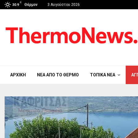
C
Θέρμον
3 Αυγούστου 2026
30.9
ΑΡΧΙΚΉ
ΝΈΑ ΑΠΟ ΤΟ ΘΈΡΜΟ
ΤΟΠΙΚΆ ΝΈΑ
ΑΓ