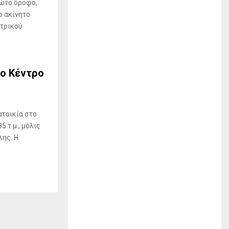
ρώτο όροφο,
ο ακίνητο
ντρικού
το Κέντρο
ατοικία στο
 τ.μ., μόλις
λης. Η