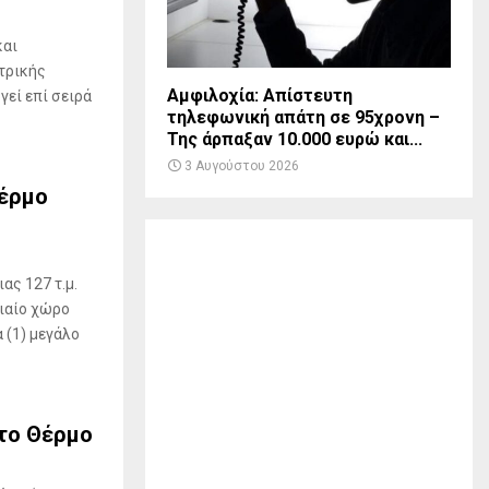
και
τρικής
Αμφιλοχία: Απίστευτη
γεί επί σειρά
τηλεφωνική απάτη σε 95χρονη –
Της άρπαξαν 10.000 ευρώ και...
3 Αυγούστου 2026
Θέρμο
ας 127 τ.μ.
νιαίο χώρο
α (1) μεγάλο
στο Θέρμο