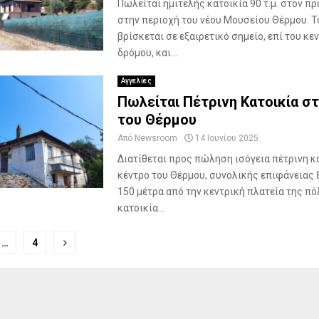
Πωλείται ημιτελής κατοικία 90 τ.μ. στον π
στην περιοχή του νέου Μουσείου Θέρμου. Τ
βρίσκεται σε εξαιρετικό σημείο, επί του κε
δρόμου, και...
Αγγελίες
Πωλείται Πέτρινη Κατοικία σ
του Θέρμου
Από
Newsroom
14 Ιουνίου 2025
Διατίθεται προς πώληση ισόγεια πέτρινη κ
κέντρο του Θέρμου, συνολικής επιφάνειας 85
150 μέτρα από την κεντρική πλατεία της πό
κατοικία...
ποίηση
…
4
ν