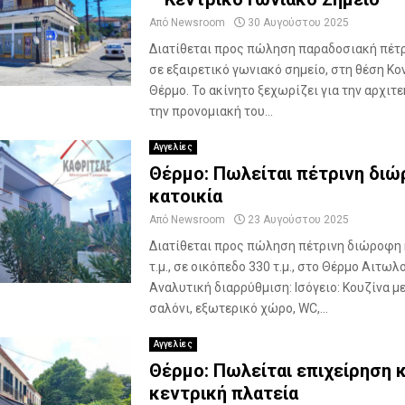
π
Από
Newsroom
30 Αυγούστου 2025
ε
ν
Διατίθεται προς πώληση παραδοσιακή πέτρ
δ
σε εξαιρετικό γωνιακό σημείο, στη θέση Κο
υ
Θέρμο. Το ακίνητο ξεχωρίζει για την αρχιτε
τ
την προνομιακή του...
ι
κ
Αγγελίες
ή
Θέρμο: Πωλείται πέτρινη δι
Ε
κατοικία
υ
κ
Από
Newsroom
23 Αυγούστου 2025
α
Διατίθεται προς πώληση πέτρινη διώροφη 
ι
τ.μ., σε οικόπεδο 330 τ.μ., στο Θέρμο Αιτω
ρ
Αναλυτική διαρρύθμιση: Ισόγειο: Κουζίνα μ
ί
σαλόνι, εξωτερικό χώρο, WC,...
α
Αγγελίες
Θέρμο: Πωλείται επιχείρηση 
κεντρική πλατεία