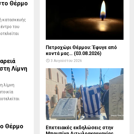
στο Θέρμο
ή κατασκευής
κέντρο του
ποτελείται
Πετροχώρι Θέρμου: Έφυγε από
κοντά μας… (03.08.2026)
αρειά
3 Αυγούστου 2026
στη Λίμνη
τη λίμνη
ατοικία
ποτελείται
το Θέρμο
Επετειακές εκδηλώσεις στην
Μπαμπίνη Αιτωλοακαρνανίας