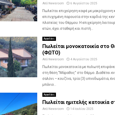
Από
Newsroom
6 Αυγούστου 2025
Πωλείται επιχείρηση καφέ με μακρόχρονη 
επιτυχημένη παρουσία στην καρδιά της κεν
πλατείας του Θέρμου. Η επιχείρηση λειτουρ
ετών, έχει σταθερή και πιστή...
Αγγελίες
Πωλείται μονοκατοικία στο 
(ΦΩΤΟ)
Από
Newsroom
4 Αυγούστου 2025
Πωλείται μονοκατοικία με πυλωτή επιφάνει
στη θέση ”Μάραθος” στο Θέρμο. Διαθέτει ε
σαλόνι – κουζίνα, τρία (3) υπνοδωμάτια, έν
μπάνιο...
Αγγελίες
Πωλείται ημιτελής κατοικία 
Από
Newsroom
14 Ιουλίου 2025