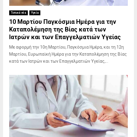
ή
Υ
η
ς
π
γ
Τοπικά νέα
Υγεία
Δ
ο
ί
10 Μαρτίου Παγκόσμια Ημέρα για την
ω
σ
ν
Καταπολέμηση της Βίας κατά των
ρ
χ
ε
ε
έ
Ιατρών και των Επαγγελματιών Υγείας
τ
ά
σ
α
Με αφορμή την 10η Μαρτίου, Παγκόσμια Ημέρα, και τη 12η
ς
ε
ι
Μαρτίου, Ευρωπαϊκή Ημέρα για την Καταπολέμηση της Βίας
Μ
ι
ε
υ
ς
κατά των Ιατρών και των Επαγγελματιών Υγείας,...
υ
ε
σ
θ
λ
τ
ύ
ο
ο
ν
ύ
ν
η
σ
2
ό
τ
1
λ
ο
ο
ω
Α
Α
ν
γ
ι
ρ
ώ
ί
ν