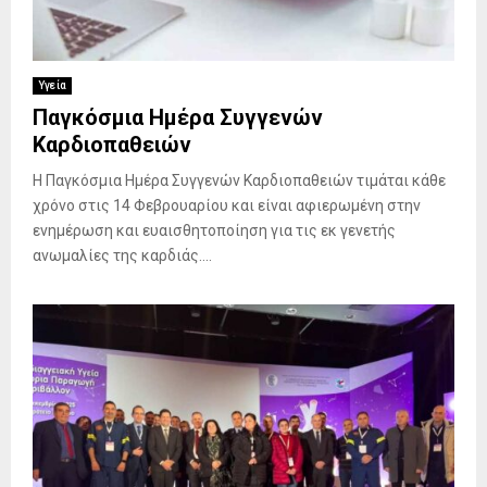
ν
α
ι
–
ο
Τ
ο
Υγεία
υ
Παγκόσμια Ημέρα Συγγενών
Β
Καρδιοπαθειών
α
σ
Η Παγκόσμια Ημέρα Συγγενών Καρδιοπαθειών τιμάται κάθε
ι
χρόνο στις 14 Φεβρουαρίου και είναι αφιερωμένη στην
λ
ενημέρωση και ευαισθητοποίηση για τις εκ γενετής
ε
ί
ανωμαλίες της καρδιάς....
ο
υ
Π
.
Κ
ω
σ
τ
ά
ρ