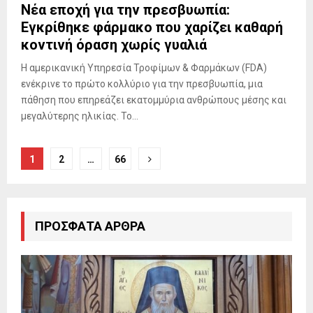
Νέα εποχή για την πρεσβυωπία:
Εγκρίθηκε φάρμακο που χαρίζει καθαρή
κοντινή όραση χωρίς γυαλιά
Η αμερικανική Υπηρεσία Τροφίμων & Φαρμάκων (FDA)
ενέκρινε το πρώτο κολλύριο για την πρεσβυωπία, μια
πάθηση που επηρεάζει εκατομμύρια ανθρώπους μέσης και
μεγαλύτερης ηλικίας. Το...
Σελιδοποίηση
1
2
…
66
άρθρων
ΠΡΌΣΦΑΤΑ ΆΡΘΡΑ