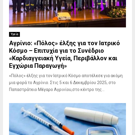
α
Υγεία
Αγρίνιο: «Πόλος» έλξης για τον Ιατρικό
Κόσμο – Επιτυχία για το Συνέδριο
«Καρδιαγγειακή Υγεία, Περιβάλλον και
Εγχώρια Παραγωγή»
«Πόλος» έλξης για τον Ιατρικό Κόσμο αποτέλεσε για ακόμη
μια φορά το Αγρίνιο. Στις 5 και 6 Δεκεμβρίου 2025, στο
Παπαστράτειο Μέγαρο Αγρινίου,στο κέντρο της...