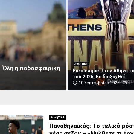
E
u
r
o
l
e
Αθλητικά
a
 –Όλη η ποδοσφαιρική
Euroleague: Στην Αθήνα το
g
του 2026, θα διεξαχθεί...
u
10 Σεπτεμβρίου 2025
0
e
:
Σ
τ
η
ν
Αθλητικά
Α
Παναθηναϊκός: Tο τελικό ρόσ
θ
νέας σεζόν – «Νιώθετε τι έρχ