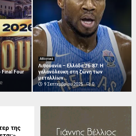
Λ
ι
θ
ο
υ
Αθλητικά
α
Λιθουανία – Ελλάδα 76-87: Η
ν
 Final Four
γαλανόλευκη στη ζώνη των
ί
μεταλλίων...
α
9 Σεπτεμβρίου 2025
0
–
Ε
λ
λ
ά
δ
α
τερ της
7
εται;»