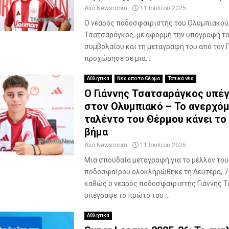
θ
Από
Newsroom
11 Ιουλίου 2025
α
Ο νεαρός ποδοσφαιριστής του Ολυμπιακού,
δ
Τσατσαράγκος, με αφορμή την υπογραφή το
ι
συμβολαίου και τη μεταγραφή του από τον 
ε
προχώρησε σε μια...
ξ
α
Αθλητικά
Νέα απο το Θέρμο
Τοπικά νέα
χ
Ο Γιάννης Τσατσαράγκος υπέ
θ
ε
στον Ολυμπιακό – Το ανερχό
ί
ταλέντο του Θέρμου κάνει το
σ
βήμα
τ
Από
Newsroom
11 Ιουλίου 2025
ο
“
Μια σπουδαία μεταγραφή για το μέλλον του
T
ποδοσφαίρου ολοκληρώθηκε τη Δευτέρα, 7 
e
καθώς ο νεαρός ποδοσφαιριστής Γιάννης 
l
υπέγραψε το πρώτο του ...
e
k
Αθλητικά
o