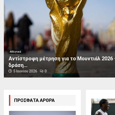
Αθλητικά
Αντίστροφη μέτρηση για το Μουντιάλ 2026
δράση...
5 Ιουνίου 2026
0
Α
ν
τ
ί
ΠΡΌΣΦΑΤΑ ΆΡΘΡΑ
σ
τ
ρ