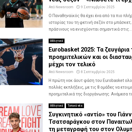
ή
ν
Από
Newsroom
9 Σεπτεμβρίου 2025
α
Ο Παναθηναϊκός θα έχει ένα από τα πιο πλή
τ
ιστορίας του τη φετινή σεζόν στο μπάσκετ,
ο
πράσινους να ενισχύονται σημαντικά στις...
F
i
Αθλητικά
n
Eurobasket 2025: Τα ζευγάρια
a
προημιτελικών και οι διαστα
l
F
μέχρι τον τελικό
o
Από
Newsroom
8 Σεπτεμβρίου 2025
u
Η πρώτη νοκ άουτ φάση του Eurobasket ολ
r
τ
πολλές εκπλήξεις, με τις 8 ομάδες να ετοιμ
ο
προημιτελικά της διοργάνωσης. Ανάμεσα του
υ
2
Αθλητικά
Τοπικά νέα
0
Συγκινητικό «αντίο» του Γιάνν
2
Τσατσαράγκου στον Παναιτωλ
6
τη μεταγραφή του στον Ολυμ
,