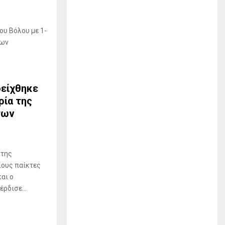
ου Βόλου με 1-
των
δείχθηκε
ρία της
των
 της
ους παίκτες
αι ο
ρδισε...