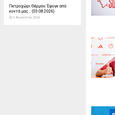
ά
Πετροχώρι Θέρμου: Έφυγε από
λ
κοντά μας… (03.08.2026)
2
0
3 Αυγούστου 2026
2
6
–
Ό
λ
η
η
π
ο
δ
ο
σ
φ
α
ι
ρ
ι
κ