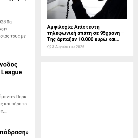
μ
ε
Τ
ο
028 θα
υ
Αμφιλοχία: Απίστευτη
νοι»
ρ
τηλεφωνική απάτη σε 95χρονη –
σίας τους με
Της άρπαξαν 10.000 ευρώ και...
κ
ί
3 Αυγούστου 2026
α
άνοδος
 League
Χάμπντεν Παρκ
ς και πήρε το
,...
Απόδραση»