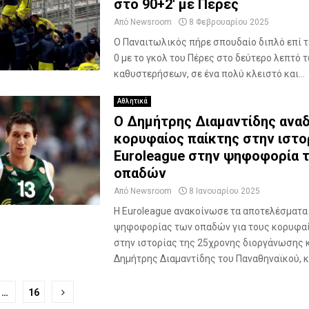
στο 90+2′ με Πέρες
Από
Newsroom
8 Φεβρουαρίου 2025
Ο Παναιτωλικός πήρε σπουδαίο διπλό επί τ
0 με το γκολ του Πέρες στο δεύτερο λεπτό 
καθυστερήσεων, σε ένα πολύ κλειστό και...
Αθλητικά
Ο Δημήτρης Διαμαντίδης ανα
κορυφαίος παίκτης στην ιστο
Euroleague στην ψηφοφορία 
οπαδών
Από
Newsroom
8 Ιανουαρίου 2025
Η Euroleague ανακοίνωσε τα αποτελέσματα
ψηφοφορίας των οπαδών για τους κορυφαί
στην ιστορίας της 25χρονης διοργάνωσης κ
Δημήτρης Διαμαντίδης του Παναθηναϊκού, κέ
ποίηση
…
16