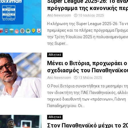
Super League 2025-26: Το ανα
m
πρόγραμμα της κανονικής πε
C
e
Από
Newsroom
10 Ιουλίου 2025
n
Η κλήρωση της Super League 2025-26: Τα ντ
t
πρεμιέρες και το πλήρες πρόγραμμα Πραγμ
e
την Τρίτη 9 Ιουλίου 2025 η πολυαναμενόμε
r
της Super...
A
t
Αθλητικά
h
Μένει ο Βιτόρια, προχωράει ο
e
n
σχεδιασμός του Παναθηναϊκο
s
Από
Newsroom
13 Μαΐου 2025
”
Ο Ρουί Βιτόρια συναντήθηκε το μεσημέρι τη
τον ιδιοκτήτη της ΠΑΕ Παναθηναϊκός, αλλά 
τεχνικό διευθυντή των «πράσινων», Γιάννη
Παπαδημητρίου. Οι...
Αθλητικά
Στον Παναθηναϊκό μέχρι το 2