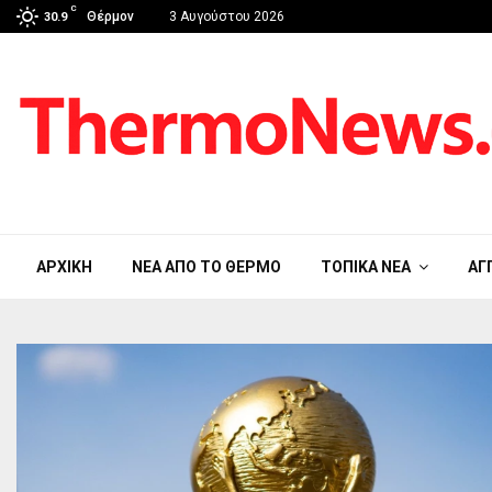
C
Θέρμον
3 Αυγούστου 2026
30.9
ΑΡΧΙΚΉ
ΝΈΑ ΑΠΟ ΤΟ ΘΈΡΜΟ
ΤΟΠΙΚΆ ΝΈΑ
ΑΓ