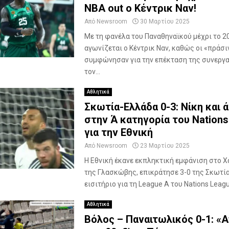
NBA out ο Κέντρικ Ναν!
Από
Newsroom
30 Μαρτίου 2025
Με τη φανέλα του Παναθηναϊκού μέχρι το 2
αγωνίζεται ο Κέντρικ Ναν, καθώς οι «πράσι
συμφώνησαν για την επέκταση της συνεργα
τον...
Αθλητικά
Σκωτία-Ελλάδα 0-3: Νίκη και 
στην Ά κατηγορία του Nations
για την Εθνική
Από
Newsroom
23 Μαρτίου 2025
Η Εθνική έκανε εκπληκτική εμφάνιση στο 
της Γλασκώβης, επικράτησε 3-0 της Σκωτία
εισιτήριο για τη League A του Nations League
Αθλητικά
Βόλος – Παναιτωλικός 0-1: «