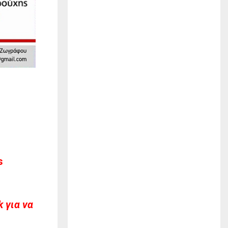
s
 για να