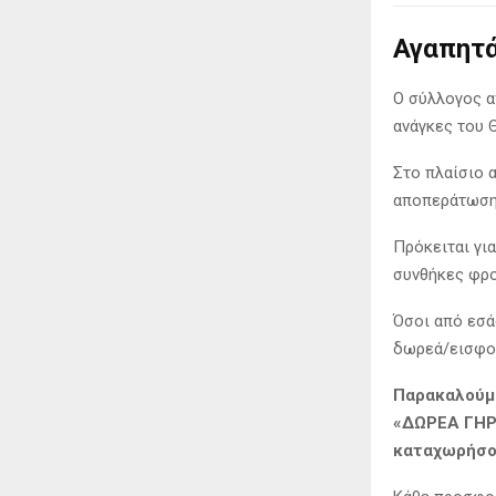
Αγαπητά
Ο σύλλογος α
ανάγκες του 
Στο πλαίσιο 
αποπεράτωσης
Πρόκειται γι
συνθήκες φρο
Όσοι από εσά
δωρεά/εισφορ
Παρακαλούμε
«ΔΩΡΕΑ ΓΗΡ
καταχωρήσου