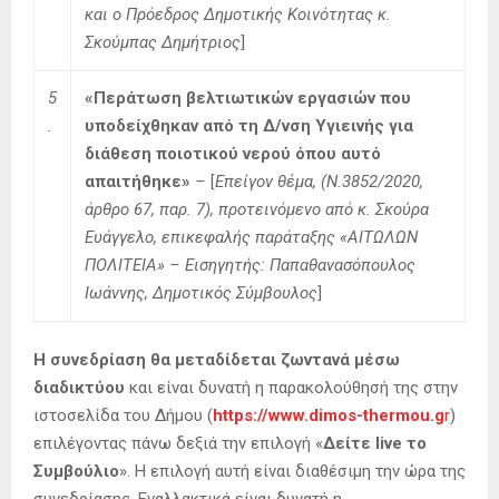
και ο Πρόεδρος Δημοτικής Κοινότητας κ.
Σκούμπας Δημήτριος
]
5
«
Περάτωση βελτιωτικών εργασιών που
.
υποδείχθηκαν από τη Δ/νση Υγιεινής για
διάθεση ποιοτικού νερού όπου αυτό
απαιτήθηκε
»
–
[
Επείγον θέμα, (Ν.3852/2020,
άρθρο 67,
παρ. 7), προτεινόμενο από κ. Σκούρα
Ευάγγελο, επικεφαλής παράταξης «ΑΙΤΩΛΩΝ
ΠΟΛΙΤΕΙΑ» –
Εισηγητής: Παπαθανασόπουλος
Ιωάννης, Δημοτικός Σύμβουλος
]
Η συνεδρίαση
θα μεταδίδεται ζωντανά μέσω
διαδικτύου
και είναι δυνατή η παρακολούθησή της στην
ιστοσελίδα του Δήμου (
https://www.dimos-thermou.g
r
)
επιλέγοντας πάνω δεξιά την επιλογή «
Δείτε live το
Συμβούλιο
». Η επιλογή αυτή είναι διαθέσιμη την ώρα της