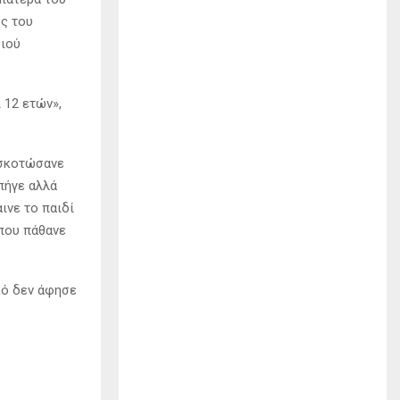
ος του
διού
 12 ετών»,
ι σκοτώσανε
πήγε αλλά
ινε το παιδί
 που πάθανε
κό δεν άφησε