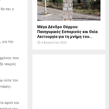
θα πει ο
Μέγα Δένδρο Θέρμου:
Πανηγυρικός Εσπερινός και Θεία
Λειτουργία για τη μνήμη του...
 για την
4 Αυγούστου 2026
68χρόνος που
ηξε νεκρός
γώ ούτε τον
γνώμη»,
ία αφού και
 πατέρα του