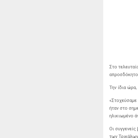
Στο τελευταίο
απροσδόκητο
Την ίδια ώρα
«Στοχεύσαμε 
ήταν στο σημ
ηλικιωμένο ά
Οι συγγενείς
των Τρικάλων