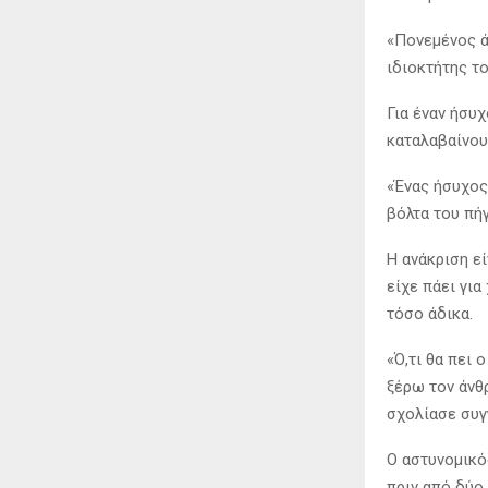
«Πονεμένος ά
ιδιοκτήτης το
Για έναν ήσυ
καταλαβαίνου
«Ένας ήσυχος
βόλτα του πή
Η ανάκριση εί
είχε πάει για
τόσο άδικα.
«Ό,τι θα πει 
ξέρω τον άνθ
σχολίασε συγ
Ο αστυνομικό
πριν από δύο