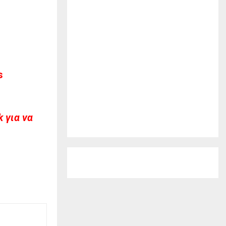
s
 για να