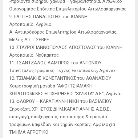
-προϊόντα σιδήρου χάλυβα – γαλβανιστήρια, Αιτωλικό
Οικονομικός Επόπτης Επιμελητηρίου Αιτωλοακαρνανίας
9. ΡΑΠΤΗΣ ΠΑΝΑΓΙΩΤΗΣ του ΙΩΑΝΝΗ
Αρτοποιείο, Αγρίνιο
Α΄ Αντιπρόεδρος Επιμελητηρίου Αιτωλοακαρνανίας,
Μέλος Δ.Σ. ΓΣΕΒΕΕ
10. ΣΤΑΥΡΟΓΙΑΝΝΟΠΟΥΛΟΣ ΑΠΟΣΤΟΛΟΣ του ΙΩΑΝΝΗ
Αρτοποιείο, Ναύπακτος
11. ΤΣΑΝΤΖΑΛΟΣ ΛΑΜΠΡΟΣ του ΑΝΤΩΝΙΟΥ
Τσάντζαλος Γραφικές Τέχνες Εκτυπώσεις, Αγρίνιο
12. ΤΣΙΑΜΑΚΗΣ ΚΩΝΣΤΑΝΤΙΝΟΣ του ΑΘΑΝΑΣΙΟΥ
Χοιροτροφική μονάδα “ΑΦΟΙ ΤΣΙΑΜΑΚΗ –
ΧΟΙΡΟΤΡΟΦΙΚΕΣ ΕΠΙΧΕΙΡΗΣΕΙΣ “SIVISTA” A.Ε.”, Αγρίνιο
13. ΦΛΩΡΟΥ – ΚΑΡΑΓΙΑΝΝΗ ΝΙΚΗ του ΒΑΣΙΛΕΙΟΥ
Ξηροκάρπ, ΧΡΗΣΤΟΣ ΔΗΜ.ΚΑΡΑΓΙΑΝΝΗΣ Α.Ε.Β.Ε.,
εισαγωγή, επεξεργασία, τυποποίηση & εμπορία
τροφίμων, καφέδων και ξηρών καρπών, Αμφιλοχία
ΤΜΗΜΑ ΑΓΡΟΤΙΚΟ