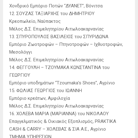
Χονδρικό Εμπόριο Ποτών “ΔΥΑΝΕΤ”, Βόνιτσα
12. ΣΟΥΖΑΣ ΤΑΞΙΑΡΧΗΣ του ΔΗΜΗΤΡΙΟΥ
Κρεοπωλείο, Ναύπακτος
Μέλος Δ.Σ. Επιμελητηρίου Αιτωλοακαρνανίας
13. ΣΠΥΡΟΠΟΥΛΟΣ ΒΑΣΙΛΕΙΟΣ του ΣΠΥΡΙΔΩΝΑ
Εμπόριο Ζωοτροφών – Πτηνοτροφών – Ιχθυοτροφών,
Μεσολόγγι
Μέλος Δ.Σ. Επιμελητηρίου Αιτωλοακαρνανίας
14. ΦΕΓΓΟΥΛΗ – ΤΖΟΥΜΑΚΑ ΚΩΝΣΤΑΝΤΙΝΑ του
ΓΕΩΡΓΙΟΥ
Εμπόριο υποδημάτων “Tzoumaka’s Shoes”, Αγρίνιο
15. ΦΩΛΙΑΣ ΓΕΩΡΓΙΟΣ του ΙΩΑΝΝΗ
Εμπόριο κρεάτων, Αμφιλοχία
Μέλος Δ.Σ. Επιμελητηρίου Αιτωλοακαρνανίας
16. ΧΟΛΕΒΑ ΜΑΡΙΑ (ΜΑΡΙΑΝΝΑ) του ΝΙΚΟΛΑΟΥ
Επαγγελματικός & Οικιακός Εξοπλισμός, PRAKTIKA
CASH & CARRY – ΧΟΛΕΒΑΣ & ΣΙΑ Α.Ε., Αγρίνιο
ΤΜΗΜΑ ΥΠΗΡΕΣΙΩΝ