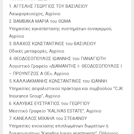
1. ΑΓΓΕΛΗΣ ΓΕΩΡΓΙΟΣ ΤΟΥ ΒΑΣΙΛΕΙΟΥ
Λεωφορειούχος, Αγρίνιο
2. ΒΑΜΒΑΚΑ ΜΑΡΙΑ του ΘΩΜΑ
Υπηρεσίες εγκατάστασης συστημάτων συναγερμού,
Αγρίνιο
3. ΒΛΑΧΟΣ ΚΩΝΣΤΑΝΤΙΝΟΣ του ΒΑΣΙΛΕΙΟΥ
Οδικές μεταφορές, Αγρίνιο
4. ΘΕΟΔΟΣΟΠΟΥΛΟΣ ΙΩΑΝΝΗΣ του ΠΑΝΑΓΙΩΤΗ
Λογιστικό Γραφείο «ΔΙΑΜΑΝΤΗΣ Ι- ΘΕΟΔΟΣΟΠΟΥΛΟΣ Ι
– ΠΡΟΥΝΤΖΟΣ Α ΟΕ», Αγρίνιο
5. ΚΑΛΛΙΑΚΜΑΝΗΣ ΚΩΝΣΤΑΝΤΙΝΟΣ του ΙΩΑΝΝΗ
Υπηρεσίες ασφαλιστικού πράκτορα και συμβούλου “CJK
Insurance Group”, Αγρίνιο
6. ΚΑΛΥΒΑΣ ΕΥΣΤΡΑΤΙΟΣ του ΓΕΩΡΓΙΟΥ
Μεσιτικό Γραφείο “KALIVAS ESTATE”, Αγρίνιο
7. ΚΑΝΕΛΛΟΣ ΜΙΧΑΗΛ του ΣΤΕΦΑΝΟΥ
Υπηρεσίες ενοικίασης επιπλωμένων δωματίων ή
διαμερισμάτων “Kanellos luxury apartments”, Πάλαιρος