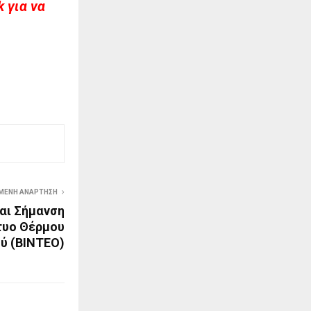
 για να
ΜΕΝΗ ΑΝΆΡΤΗΣΗ
αι Σήμανση
τυο Θέρμου
ύ (ΒΙΝΤΕΟ)