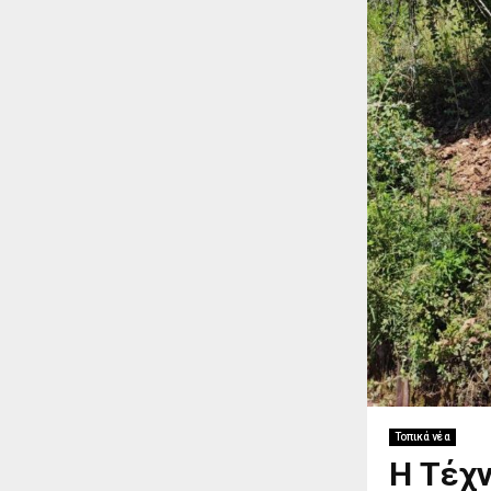
Τοπικά νέα
Η Τέχν