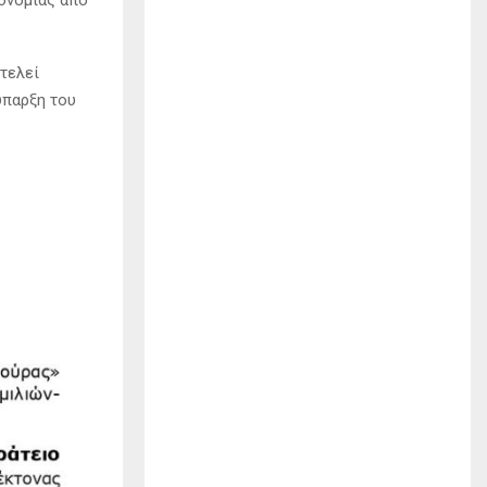
ρονομιάς από
οτελεί
ύπαρξη του