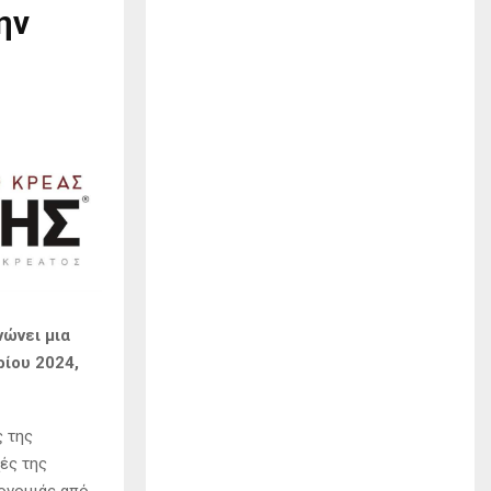
ην
νώνει μια
ίου 2024,
ς της
ές της