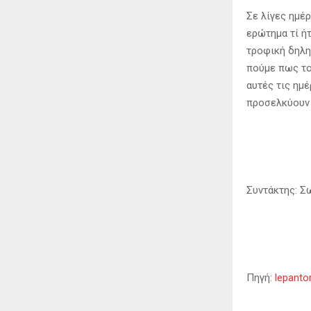
Σε λίγες ημέ
ερώτημα τί ή
τροφική δηλη
πούμε πως το
αυτές τις ημ
προσελκύουν 
Συντάκτης: Σ
Πηγή:
lepantor