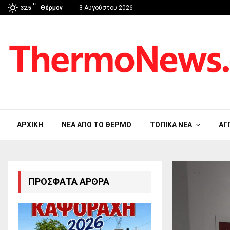
C
Θέρμον
3 Αυγούστου 2026
32.5
ΑΡΧΙΚΉ
ΝΈΑ ΑΠΟ ΤΟ ΘΈΡΜΟ
ΤΟΠΙΚΆ ΝΈΑ
ΑΓ
ΠΡΌΣΦΑΤΑ ΆΡΘΡΑ