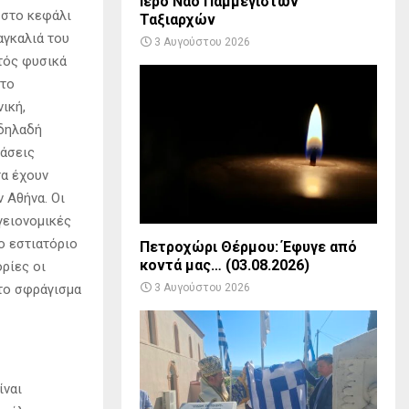
Ιερό Ναό Παμμεγίστων
 στο κεφάλι
Ταξιαρχών
αγκαλιά του
3 Αυγούστου 2026
κτός φυσικά
στο
ική,
 δηλαδή
τάσεις
τα έχουν
 Αθήνα. Οι
γειονομικές
ο εστιατόριο
Πετροχώρι Θέρμου: Έφυγε από
κοντά μας… (03.08.2026)
ρίες οι
3 Αυγούστου 2026
 το σφράγισμα
ίναι