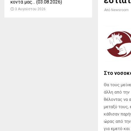
εστιατ
κοντά μας… (03.08.2026)
3 Αυγούστου 2026
Από
Newsroom
Στο νοσοκ
Θα τους μείνε
άλλη από την
θέλοντας να 
μεταξύ τους,
κάθισαν παρή
ώρας από την
για εμετό κα