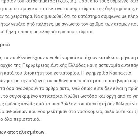
 προϊόν του καταστήματος (τζατζίκι). Όσοι από τους θαμώνες κα
ητα υπέστησαν και πιο έντονα τα συμπτώματα της δηλητηρίασης, 
αν τα χειρότερα. Να σημειωθεί ότι το κατάστημα σύμφωνα με πλη
, ήταν γεμάτο από πελάτες, με άγνωστο τον αριθμό των ατόμων πο
κή δηλητηρίαση με ελαφρότερα συμπτώματα.
ομικά
ς των ασθενών έχουν κινηθεί νομικά και έχουν καταθέσει μήνυση 
 αρχές της Περιφέρειας Δυτικής Ελλάδας και η αστυνομία αυτεπάγ
η κατά του ιδιοκτήτη του εστιατορίου. Η εφημερίδα Ναυπακτία
νώνησε με την σύζυγο του ασθενή που υπέστη και τα πιο βαριά συ
τα όσα αναφέρουν το άρθρο αυτό, ενώ όπως είπε δεν είναι η πρ
ι το συγκεκριμένο εστιατόριο. Νιώθει ωστόσο και οργή από το γε
ς ημέρες κανείς από το περιβάλλον του ιδιοκτήτη δεν θέλησε να 
ύο ανθρώπων που νοσηλεύτηκαν στο νοσοκομείο, αλλά ούτε και ζ
το όλο περιστατικό.
των αποτελεσμάτων.