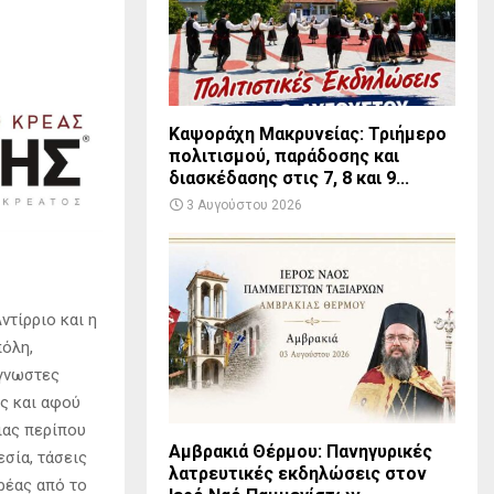
Καψοράχη Μακρυνείας: Τριήμερο
πολιτισμού, παράδοσης και
διασκέδασης στις 7, 8 και 9...
3 Αυγούστου 2026
ντίρριο και η
πόλη,
άγνωστες
ς και αφού
ιας περίπου
Αμβρακιά Θέρμου: Πανηγυρικές
σία, τάσεις
λατρευτικές εκδηλώσεις στον
ρέας από το