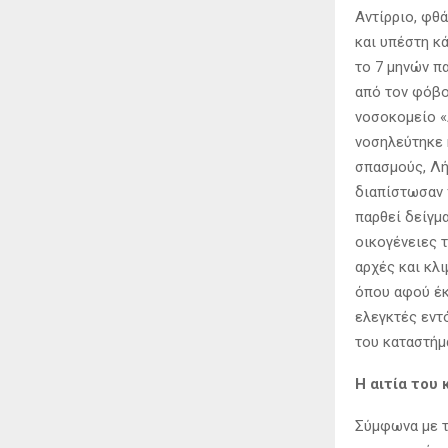
Αντίρριο, φθ
και υπέστη κ
το 7 μηνών πα
από τον φόβο
νοσοκομείο «Ά
νοσηλεύτηκε 
σπασμούς, Λήθ
διαπίστωσαν 
παρθεί δείγμ
οικογένειες 
αρχές και κλ
όπου αφού έκ
ελεγκτές εντ
του καταστήμ
Η αιτία του 
Σύμφωνα με τα