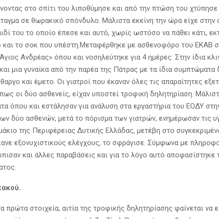
άνοντας στο σπίτι του λιποθύμησε και από την πτώση του χτύπησε
άταγμα σε θωρακικό σπόνδυλο. Μάλιστα εκείνη την ώρα είχε στην 
ιδί του το οποίο έπεσε και αυτό, χωρίς ωστόσο να πάθει κάτι, ε
 και το σοκ που υπέστη.Μεταφέρθηκε με ασθενοφόρο του ΕΚΑΒ 
γιος Ανδρέας» όπου και νοσηλεύτηκε για 4 ημέρες. Στην ίδια κλιν
και μια γυναίκα από την παρέα της Πάτρας με τα ίδια συμπτώματα
αργο και έμετο. Οι γιατροί που έκαναν όλες τις απαραίτητες εξε
πως οι δύο ασθενείς, είχαν υποστεί τροφική δηλητηρίαση. Μάλισ
ατα όπου και εστάλησαν για ανάλυση στα εργαστήρια του ΕΟΔΥ στην
των δύο ασθενών, μετά το πόρισμα των γιατρών, ενημέρωσαν τις υ
ιμάκιο της Περιφέρειας Δυτικής Ελλάδας, μετέβη στο συγκεκριμέν
ανε εξονυχιστικούς ελέγχους, το σφράγισε. Σύμφωνα με πληροφο
όπισαν και άλλες παραβάσεις και για το λόγο αυτό αποφασίστηκε
ατος.
κακού.
 πρώτα στοιχεία, αιτία της τροφικής δηλητηρίασης φαίνεται να ε