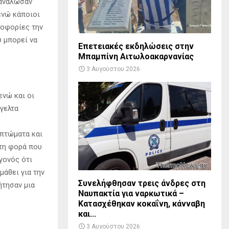
τανάλωσαν
ενώ κάποιοι
ροφορίες την
υ μπορεί να
Επετειακές εκδηλώσεις στην
Μπαμπίνη Αιτωλοακαρνανίας
3 Αυγούστου 2026
ενώ και οι
γελτα
μπτώματα και
ώτη φορά που
γονός ότι
μάθει για την
Συνελήφθησαν τρεις άνδρες στη
ήτησαν μια
Ναυπακτία για ναρκωτικά –
Κατασχέθηκαν κοκαΐνη, κάνναβη
και...
3 Αυγούστου 2026