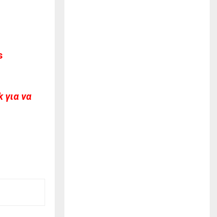
s
 για να