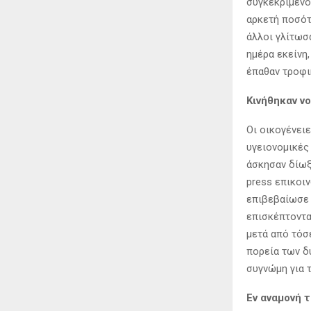
συγκεκριμένο
αρκετή ποσότ
άλλοι γλίτωσ
ημέρα εκείνη
έπαθαν τροφι
Κινήθηκαν ν
Οι οικογένειε
υγειονομικές
άσκησαν δίωξ
press επικοι
επιβεβαίωσε 
επισκέπτοντα
μετά από τόσε
πορεία των δ
συγνώμη για 
Εν αναμονή 