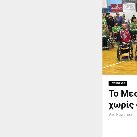
Τοπικά νέα
Το Μεσ
χωρίς 
Από
Newsroom