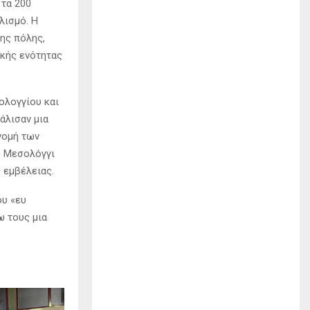
 τα 200
λισμό. Η
της πόλης,
ικής ενότητας
ολογγίου και
άλισαν μια
νομή των
ο Μεσολόγγι
 εμβέλειας.
ου «ευ
ω τους μια