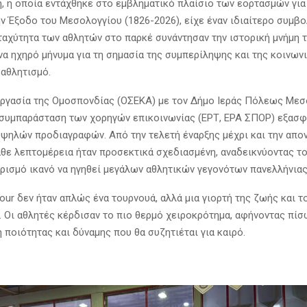
, η οποία εντάχθηκε στο εμβληματικό πλαίσιο των εορτασμών για
ην Έξοδο του Μεσολογγίου (1826-2026), είχε έναν ιδιαίτερο συμβο
 ταχύτητα των αθλητών στο παρκέ συνάντησαν την ιστορική μνήμη 
να ηχηρό μήνυμα για τη σημασία της συμπερίληψης και της κοινων
 αθλητισμό.
ργασία της Ομοσπονδίας (ΟΣΕΚΑ) με τον Δήμο Ιεράς Πόλεως Μεσ
 συμπαράσταση των χορηγών επικοινωνίας (ΕΡΤ, ΕΡΑ ΣΠΟΡ) εξασφ
ψηλών προδιαγραφών. Από την τελετή έναρξης μέχρι και την απο
άθε λεπτομέρεια ήταν προσεκτικά σχεδιασμένη, αναδεικνύοντας τ
ρισμό ικανό να ηγηθεί μεγάλων αθλητικών γεγονότων πανελλήνιας
Four δεν ήταν απλώς ένα τουρνουά, αλλά μια γιορτή της ζωής και τ
. Οι αθλητές κέρδισαν το πιο θερμό χειροκρότημα, αφήνοντας πίσ
 ποιότητας και δύναμης που θα συζητιέται για καιρό.