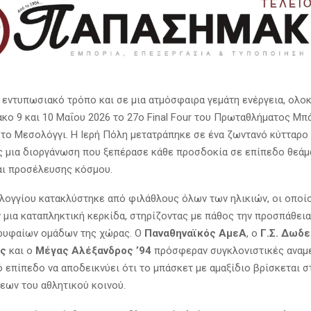
 εντυπωσιακό τρόπο και σε μια ατμόσφαιρα γεμάτη ενέργεια, ολ
κο 9 και 10 Μαΐου 2026 το 27ο Final Four του Πρωταθλήματος Μ
στο Μεσολόγγι. Η Ιερή Πόλη μετατράπηκε σε ένα ζωντανό κύτταρο
 μια διοργάνωση που ξεπέρασε κάθε προσδοκία σε επίπεδο θεάμ
ι προσέλευσης κόσμου.
ογγίου κατακλύστηκε από φιλάθλους όλων των ηλικιών, οι οποί
 μια καταπληκτική κερκίδα, στηρίζοντας με πάθος την προσπάθει
ρυφαίων ομάδων της χώρας. Ο
Παναθηναϊκός ΑμεΑ
, ο
Γ.Σ. Δωδ
ος
και ο
Μέγας Αλέξανδρος ’94
πρόσφεραν συγκλονιστικές αναμε
ό επίπεδο να αποδεικνύει ότι το μπάσκετ με αμαξίδιο βρίσκεται 
εων του αθλητικού κοινού.