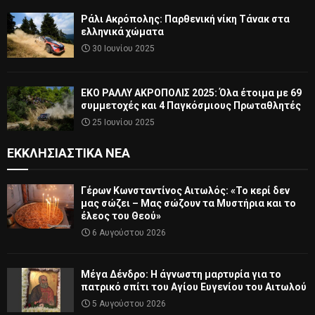
Ράλι Ακρόπολης: Παρθενική νίκη Τάνακ στα
ελληνικά χώματα
30 Ιουνίου 2025
ΕΚΟ ΡΑΛΛΥ ΑΚΡΟΠΟΛΙΣ 2025: Όλα έτοιμα με 69
συμμετοχές και 4 Παγκόσμιους Πρωταθλητές
25 Ιουνίου 2025
ΕΚΚΛΗΣΙΑΣΤΙΚΆ ΝΈΑ
Γέρων Κωνσταντίνος Αιτωλός: «Το κερί δεν
μας σώζει – Μας σώζουν τα Μυστήρια και το
έλεος του Θεού»
6 Αυγούστου 2026
Μέγα Δένδρο: Η άγνωστη μαρτυρία για το
πατρικό σπίτι του Αγίου Ευγενίου του Αιτωλού
5 Αυγούστου 2026