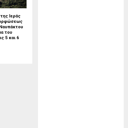
της Ιεράς
μορφώσεως
 Ναυπάκτου
μα του
ς 5 και 6