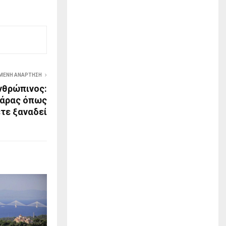
ΜΕΝΗ ΑΝΆΡΤΗΣΗ
νθρώπινος:
τάρας όπως
ετε ξαναδεί