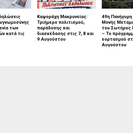
κδηλώσεις
Καψοράχη Μακρυνείας:
49η Πανήγυρη 
ευγνωμοσύνης
Τριήμερο πολιτισμού,
Μονής Μετα
ενία των
παράδοσης και
του Σωτήρος
ν κατά τις
διασκέδασης στις 7, 8 και
– Το πρόγραμ
9 Αυγούστου
εορτασμού στι
Αυγούστου