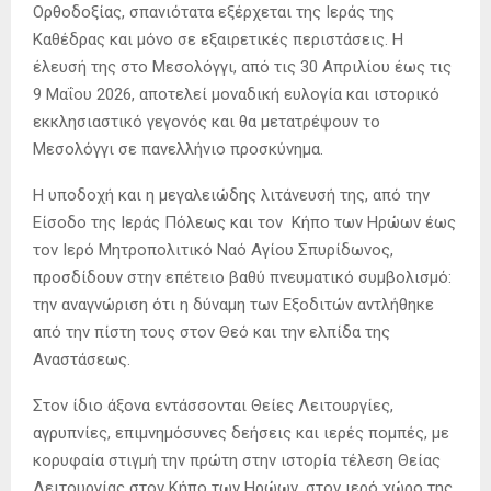
Ορθοδοξίας, σπανιότατα εξέρχεται της Ιεράς της
Καθέδρας και μόνο σε εξαιρετικές περιστάσεις. Η
έλευσή της στο Μεσολόγγι, από τις 30 Απριλίου έως τις
9 Μαΐου 2026, αποτελεί μοναδική ευλογία και ιστορικό
εκκλησιαστικό γεγονός και θα μετατρέψουν το
Μεσολόγγι σε πανελλήνιο προσκύνημα.
Η υποδοχή και η μεγαλειώδης λιτάνευσή της, από την
Είσοδο της Ιεράς Πόλεως και τον Κήπο των Ηρώων έως
τον Ιερό Μητροπολιτικό Ναό Αγίου Σπυρίδωνος,
προσδίδουν στην επέτειο βαθύ πνευματικό συμβολισμό:
την αναγνώριση ότι η δύναμη των Εξοδιτών αντλήθηκε
από την πίστη τους στον Θεό και την ελπίδα της
Αναστάσεως.
Στον ίδιο άξονα εντάσσονται Θείες Λειτουργίες,
αγρυπνίες, επιμνημόσυνες δεήσεις και ιερές πομπές, με
κορυφαία στιγμή την πρώτη στην ιστορία τέλεση Θείας
Λειτουργίας στον Κήπο των Ηρώων, στον ιερό χώρο της