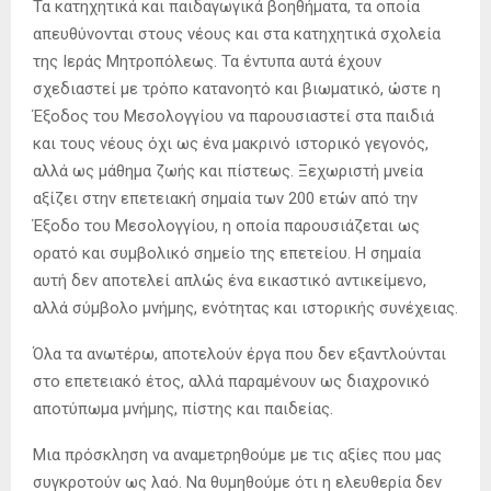
Τα κατηχητικά και παιδαγωγικά βοηθήματα, τα οποία
απευθύνονται στους νέους και στα κατηχητικά σχολεία
της Ιεράς Μητροπόλεως. Τα έντυπα αυτά έχουν
σχεδιαστεί με τρόπο κατανοητό και βιωματικό, ώστε η
Έξοδος του Μεσολογγίου να παρουσιαστεί στα παιδιά
και τους νέους όχι ως ένα μακρινό ιστορικό γεγονός,
αλλά ως μάθημα ζωής και πίστεως. Ξεχωριστή μνεία
αξίζει στην επετειακή σημαία των 200 ετών από την
Έξοδο του Μεσολογγίου, η οποία παρουσιάζεται ως
ορατό και συμβολικό σημείο της επετείου. Η σημαία
αυτή δεν αποτελεί απλώς ένα εικαστικό αντικείμενο,
αλλά σύμβολο μνήμης, ενότητας και ιστορικής συνέχειας.
Όλα τα ανωτέρω, αποτελούν έργα που δεν εξαντλούνται
στο επετειακό έτος, αλλά παραμένουν ως διαχρονικό
αποτύπωμα μνήμης, πίστης και παιδείας.
Μια πρόσκληση να αναμετρηθούμε με τις αξίες που μας
συγκροτούν ως λαό. Να θυμηθούμε ότι η ελευθερία δεν