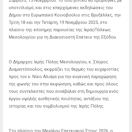
Σάββατο, 15 Νοεμβρίου. Το ίδιο βίντεο θα προβληθεί, με
υποτιτλισμό, και στις επερχόμενες εκδηλώσεις του
Δήμου στο Ευρωπαϊκό Κοινοβούλιο στις Βρυξέλλες, την
Τρίτη 18 και την Τετάρτη, 19 Νοεμβρίου 2025, στο
πλαίσιο της επίσημης παρουσίας της ΙεράςΠόλεως
Μεσολογγίου για τη Διακοσιοστή Επέτειο της Εξόδου.
Ο Δήμαρχος Ιερής Πόλης Μεσολογγίου, κ. Σπύρος
Διαμαντόπουλος, εκφράζει τις θερμές του ευχαριστίες
προς τον κ. Νίκο Αλιάγα για την ευγενική παραχώρηση
της φωνής του στην εκφώνηση, καθώς και προς όλους
τους συντελεστές που συνέβαλαν στη δημιουργία ενός
έργου υψηλής αισθητικής ποιότητας, αντάξιου της
ιστορίας και του συμβολισμού της Ιερής Πόλης.
Στο πλαίσιο του Μεγάλου Επετειακού Έτους 2026, ο