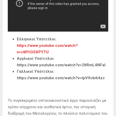
Ελληνικοί Υπότιτλοι:
https
://
www
.
youtube
.
com
/
watch
?
v
=
cMYiOSXPYTU
Αγγλικοί Υπότιτλοι:
https
://
www
.
youtube
.
com
/
watch
?
v
=2
ItRmL
4
NFaI
Γαλλικοί Υπότιτλοι:
https
://
www
.
youtube
.
com
/
watch
?
v
=
lpV
9
cki
64
zc
Το συγκεκριμένο οπτικοακουστικό έργο παρουσιάζει με
τρόπο σύγχρονο και αισθητικά άρτιο, την ιστορική
διαδρομή του Μεσολογγίου, το πλούσιο πολιτισμικό του