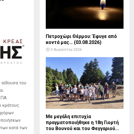
Πετροχώρι Θέρμου: Έφυγε από
κοντά μας… (03.08.2026)
3 Αυγούστου 2026
 αίθουσα του
αι
ΚΠΑ.
υ κράτους
κηγόρων
Με μεγάλη επιτυχία
ποποιήσεων
πραγματοποιήθηκε η 18η Γιορτή
άτων κατά των
του Βουνού και του Φεγγαριού...