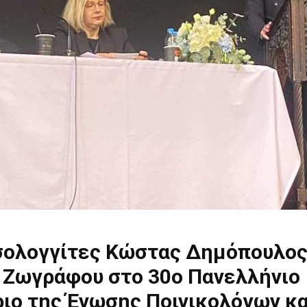
σολογγίτες Κώστας Δημόπουλος
 Ζωγράφου στο 30ο Πανελλήνιο
ιο της Ένωσης Ποινικολόγων κα