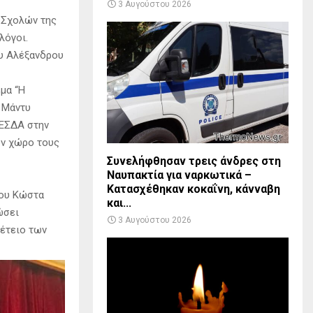
3 Αυγούστου 2026
 Σχολών της
λόγοι.
ου Αλέξανδρου
μα “Η
 Μάντυ
 ΕΣΔΑ στην
τον χώρο τους
Συνελήφθησαν τρεις άνδρες στη
Ναυπακτία για ναρκωτικά –
Κατασχέθηκαν κοκαΐνη, κάνναβη
του Κώστα
και...
ώσει
3 Αυγούστου 2026
πέτειο των