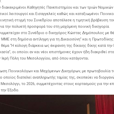
.
ν διακεκριμένοι Καθηγητές Πανεπιστημίου και των τριών Νομικών
τικοί λειτουργοί και Εισαγγελείς καθώς και καταξιωμένοι Ποινικο
γκινητική στιγμή του Συνεδρίου αποτέλεσε η τιμητική βράβευση τ
ια την πολυετή προσφορά του στη μαχόμενη ποινική δικηγορία.
συμμετείχαν στο Συνέδριο ο δικηγόρος Κώστας Δημόπουλος με θέ
 ΜΜΕ στη δημόσια αντίληψη για τη Δικαιοσύνη” και η Πρωτοδίκης
θέμα “Η εύλογη διάρκεια ως έκφανση της δίκαιης δίκης κατά την
κασία”, οι οποίοι αν και νέοι επιστήμονες έχουν ήδη διακριθεί σ
ν Ιερή Πόλη του Μεσολογγίου, από όπου κατάγονται.
νωση Ποινικολόγων και Μαχόμενων Δικηγόρων, με πρωτοβουλία 
ο οποίος διατελεί αναπληρωτής ταμίας της, σκοπεύει να διοργαν
 Μεσολόγγι, το 2026, συμμετέχοντας στους εορτασμούς για την ε
 την Έξοδο.