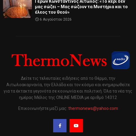
Γέρων Κωνσταντίνος Αιτωλός: «Το κερί δεν
μας σώζει – Μας σώζουν τα Μυστήρια και το
έλεος του Θεού»
6 Αυγούστου 2026
Δείτε τις τελευταίες ειδήσεις από το Θέρμο, την
Αιτωλοακαρνανία, την Ελλάδα και τον κόσμο και ενημερωθείτε
για τα έκτακτα γεγονότα σε κοινωνία και πολιτική. Όλα τα νέα της
ημέρας Μέλος της ONLINE MEDIA με αριθμό 14312
Επικοινωνήστε μαζί μας:
thermonews@yahoo.com