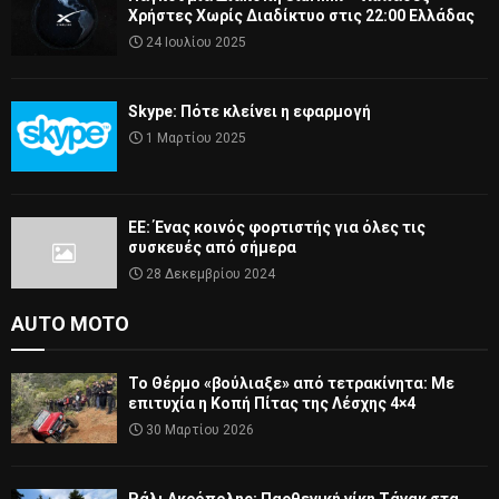
Χρήστες Χωρίς Διαδίκτυο στις 22:00 Ελλάδας
24 Ιουλίου 2025
Skype: Πότε κλείνει η εφαρμογή
1 Μαρτίου 2025
ΕΕ: Ένας κοινός φορτιστής για όλες τις
συσκευές από σήμερα
28 Δεκεμβρίου 2024
AUTO MOTO
Το Θέρμο «βούλιαξε» από τετρακίνητα: Με
επιτυχία η Κοπή Πίτας της Λέσχης 4×4
30 Μαρτίου 2026