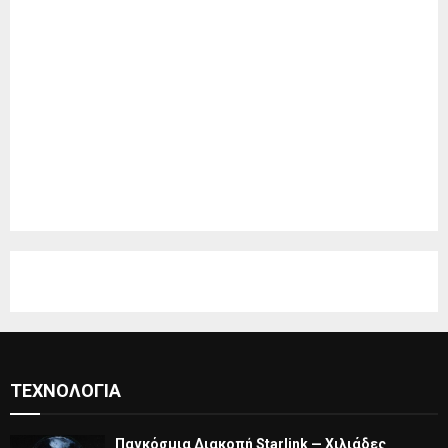
ΤΕΧΝΟΛΟΓΊΑ
Παγκόσμια Διακοπή Starlink — Χιλιάδες