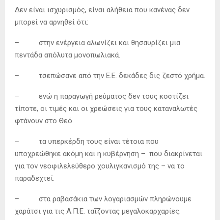
Δεν είναι ισχυρισμός, είναι αλήθεια που κανένας δεν
μπορεί να αρνηθεί ότι:
– στην ενέργεια αλωνίζει και θησαυρίζει μια
πεντάδα απόλυτα μονοπωλιακά.
– τσεπώσανε από την Ε.Ε. δεκάδες δις ζεστό χρήμα.
– ενώ η παραγωγή ρεύματος δεν τους κοστίζει
τίποτε, οι τιμές και οι χρεώσεις για τους καταναλωτές
φτάνουν στο Θεό.
– τα υπερκέρδη τους είναι τέτοια που
υποχρεώθηκε ακόμη και η κυβέρνηση – που διακρίνεται
για τον νεοφιλελεύθερο χουλιγκανισμό της – να το
παραδεχτεί.
– στα ραβασάκια των λογαριασμών πληρώνουμε
χαράτσι για τις Α.Π.Ε. ταΐζοντας μεγαλοκαρχαρίες.