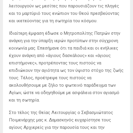
λειτουργούν ως μεσίτες που παρουσιάζουν τις πληγές
και το μαρτύριό τους ενώπιον του Θεού πρεσβεύοντας
και ικετεύοντας για τη σωτηρία του κόσμου.
Ιδιαίτερη έμφαση έδωσε ο Μητροπολίτης Πατρών στην
ανάγκη για την ύπαρξη ιερών προτύπων στην σύγχρονη
κοινωνία μας. Επεσήμανε ότι τα παιδιά και οι ενήλικες
έχουν ανάγκη από «άγιους δασκάλους» και «άγιους
επιστήμονες», προτρέποντας τους πιστούς να
επιδιώκουν την αγιότητα ως τον ύψιστο στόχο της ζωής
τους. Τέλος, προέτρεψε τους πιστούς να
ακολουθήσουμε με ζήλο το φωτεινό παράδειγμα των
Αγίων, ώστε να οδηγηθούμε με ασφάλεια στον αγιασμό
και τη σωτηρία.
Στο τέλος της Θείας Λειτουργίας ο Σεβασμιώτατος
Ποιμενάρχης μας κ. Δαμασκηνός ευχαρίστησε τους
αγίους Αρχιερείς για την παρουσία τους και την