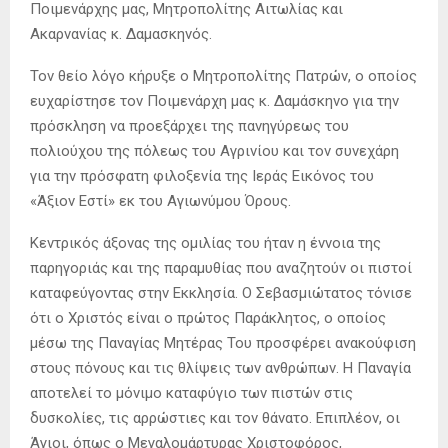
Ποιμενάρχης μας, Μητροπολίτης Αιτωλίας και
Ακαρνανίας κ. Δαμασκηνός.
Τον θείο λόγο κήρυξε ο Μητροπολίτης Πατρών, ο οποίος
ευχαρίστησε τον Ποιμενάρχη μας κ. Δαμάσκηνο για την
πρόσκληση να προεξάρχει της πανηγύρεως του
πολιούχου της πόλεως του Αγρινίου και τον συνεχάρη
για την πρόσφατη φιλοξενία της Ιεράς Εικόνος του
«Άξιον Εστί» εκ του Αγιωνύμου Όρους.
Κεντρικός άξονας της ομιλίας του ήταν η έννοια της
παρηγοριάς και της παραμυθίας που αναζητούν οι πιστοί
καταφεύγοντας στην Εκκλησία. Ο Σεβασμιώτατος τόνισε
ότι ο Χριστός είναι ο πρώτος Παράκλητος, ο οποίος
μέσω της Παναγίας Μητέρας Του προσφέρει ανακούφιση
στους πόνους και τις θλίψεις των ανθρώπων. Η Παναγία
αποτελεί το μόνιμο καταφύγιο των πιστών στις
δυσκολίες, τις αρρώστιες και τον θάνατο. Επιπλέον, οι
Άγιοι, όπως ο Μεγαλομάρτυρας Χριστοφόρος,