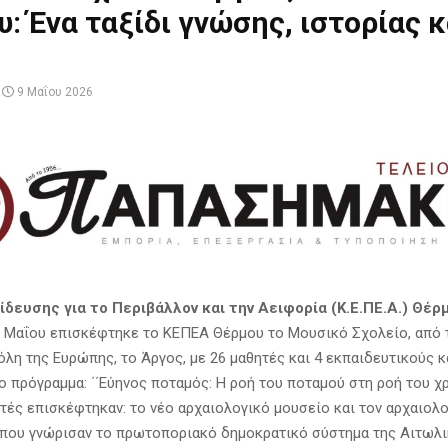
: Ένα ταξίδι γνώσης, ιστορίας κ
9 Μαΐου 2026
δευσης για το Περιβάλλον και την Αειφορία (Κ.Ε.ΠΕ.Α.) Θέρ
ι 9 Μαΐου επισκέφτηκε το ΚΕΠΕΑ Θέρμου το Μουσικό Σχολείο, από 
όλη της Ευρώπης, το Άργος, με 26 μαθητές και 4 εκπαιδευτικούς κ
ο πρόγραμμα: ΄΄Εύηνος ποταμός: Η ροή του ποταμού στη ροή του χρ
υτές επισκέφτηκαν: το νέο αρχαιολογικό μουσείο και τον αρχαιολ
που γνώρισαν το πρωτοποριακό δημοκρατικό σύστημα της Αιτωλ