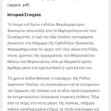
(
αρχείο .
pdf
)
Ιστορικά Στοιχεία
Τὸ ὄνομα τοῦ Ἁγίου ἐνδόξου Μεγαλομάρτυρος
Φανουρίου ἀπουσίαζε ἀπὸ τὰ Μαρτυρολόγια καὶ τοὺς
Συναξαριστές, ἡ τιμὴ του εἶχε ἐκπέσει καὶ παρέμενε
ἄγνωστος στὸ πλήρωμα τῆς Ὀρθοδόξου Ἐκκλησίας.
Φανερώθηκε κατὰ τὶς ἀρχὲς τοῦ 15ου αἰώνα στὴ Ρόδο,
στοὺς χρόνους τῆς ἀρχιερατείας τοῦ Μητροπολίτου
Νείλου τοῦ Μυρσινιώτου, ὅταν μὲ θαυμαστὸ τρόπο
βρέθηκε μέσα στὰ ἐρείπια Ναοῦ ἡ τιμία Εἰκόνα του.
Τὰ χρόνια ἐκεῖνα θέλησαν οἱ κυρίαρχοι τῆς Ρόδου
Ἰωαννίτες Ἱππότες νὰ ἐπισκευάσουν καὶ νὰ ἐνισχύσουν
τὴν ὀχύρωση τῆς πόλεως γιὰ νὰ εἶναι προετοιμασμένοι
νὰ ἀντιμετωπίσουν ἐπικείμενη τουρκικὴ ἐπίθεση. Ἔξω
ἀπὸ τὰ τείχη, στὸ νότιο μέρος τῆς πόλεως, ὑπῆρχαν
παλαιὰ κατεδαφισμένα κτήρια, τὰ ὁποῖα ἀνέσκαψαν γιὰ