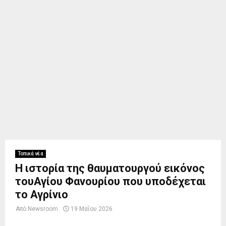
Τοπικά νέα
Η ιστορία της θαυματουργού εικόνος
τουΑγίου Φανουρίου που υποδέχεται
το Αγρίνιο
Από
Newsroom
19 Μαΐου 2026