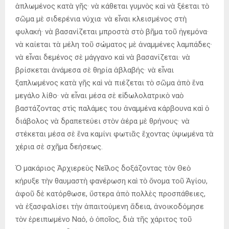
ἁπλωμένος κατὰ γῆς· νὰ κάθεται γυμνὸς καὶ νὰ ξέεται τὸ
σῶμα μὲ σιδερένια νύχια· νὰ εἶναι κλεισμένος στὴ
φυλακή· νὰ βασανίζεται μπροστὰ στὸ βῆμα τοῦ ἡγεμόνα·
νὰ καίεται τὰ μέλη τοῦ σώματος μὲ ἀναμμένες λαμπάδες·
νὰ εἶναι δεμένος σὲ μάγγανο καὶ νὰ βασανίζεται· νὰ
βρίσκεται ἀνάμεσα σὲ θηρία ἀβλαβής· νὰ εἶναι
ξαπλωμένος κατὰ γῆς καὶ νὰ πιέζεται τὸ σῶμα ἀπὸ ἕνα
μεγάλο λίθο· νὰ εἶναι μέσα σὲ εἰδωλολατρικὸ ναὸ
βαστάζοντας στὶς παλάμες του ἀναμμένα κάρβουνα καὶ ὁ
διάβολος νὰ δραπετεύει στὸν ἀέρα μὲ θρήνους· νὰ
στέκεται μέσα σὲ ἕνα καμίνι φωτιᾶς ἔχοντας ὑψωμένα τὰ
χέρια σὲ σχῆμα δεήσεως.
Ὁ μακάριος Ἀρχιερεὺς Νεῖλος δοξάζοντας τὸν Θεὸ
κήρυξε τὴν θαυμαστὴ φανέρωση καὶ τὸ ὄνομα τοῦ Ἁγίου,
ἀφοῦ δὲ κατόρθωσε, ὕστερα ἀπὸ πολλὲς προσπάθειες,
νὰ ἐξασφαλίσει τὴν ἀπαιτούμενη ἄδεια, ἀνοικοδόμησε
τὸν ἐρειπωμένο Ναό, ὁ ὁποῖος, διὰ τῆς χάριτος τοῦ