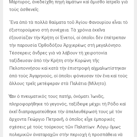
Μάρτυρος, ἀνεδείχθη πηγὴ ἰαμάτων καὶ ἄμισθο ἰατρεῖο γιὰ
τοὺς ἀσθενεῖς.
Ἕνα ἀπὸ τὰ πολλὰ θαύματα τοῦ Ἁγίου Φανουρίου εἶναι τὸ
ἐξιστορούμενο στὴ συνέχεια. Τὰ χρόνια ἐκεῖνα
ἐξουσίαζαν τὴν Κρήτη οἱ Ἐνετοί, οἱ ὁποῖοι δὲν ἐπέτρεπαν
τὴν παρουσία Ὀρθοδόξου Ἀρχιερέως στὴ μεγαλόνησο.
Τέσσερεις ἄνδρες γιὰ νὰ λάβουν τὴ χειροτονία
ταξίδευσαν ἀπὸ τὴν Κρήτη στὴν Κορώνη τῆς
Πελοποννήσου καὶ κατὰ τὴν ἐπιστροφὴ αἰχμαλωτίστηκαν
ἀπὸ τοὺς Ἀγαρηνούς, οἱ ὁποῖοι φόνευσαν τὸν ἕνα καὶ τοὺς
ἄλλους τρεῖς μετέφεραν στὰ Παλάτια (Μίλητο).
Ὅταν ὁ πνευματικός τους πατήρ, ὀνόματι Ἰωνᾶς,
πληροφορήθηκε τὸ γεγονός, ταξίδεψε μέχρι τὴ Ρόδο καὶ
ἐκεῖ διαπραγματεύθηκε τὴν ἀπελευθέρωσή τους μὲ τὸν
ἄρχοντα Γεώργιο Πετρανῆ, ὁ ὁποῖος εἶχε ἐμπορικὲς
σχέσεις μὲ τοὺς τούρκους τῶν Παλατίων. Λόγῳ ὅμως
πολεμικῶν ἀναταραχῶν στὴν περιοχὴ ἡ προσπάθεια νὰ