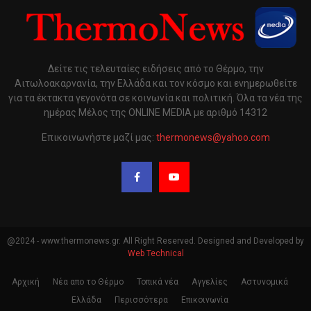
Δείτε τις τελευταίες ειδήσεις από το Θέρμο, την
Αιτωλοακαρνανία, την Ελλάδα και τον κόσμο και ενημερωθείτε
για τα έκτακτα γεγονότα σε κοινωνία και πολιτική. Όλα τα νέα της
ημέρας Μέλος της ONLINE MEDIA με αριθμό 14312
Επικοινωνήστε μαζί μας:
thermonews@yahoo.com
@2024 - www.thermonews.gr. All Right Reserved. Designed and Developed by
Web Technical
Αρχική
Νέα απο το Θέρμο
Τοπικά νέα
Αγγελίες
Αστυνομικά
Ελλάδα
Περισσότερα
Επικοινωνία