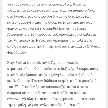
νὰ ἐξασφαλίσουν τὰ ἀπαιτούμενα ὑλικά. Κατὰ τὶς
ἐργασίες ἀνασκαφῆς ἐντόπισαν ἕναν ἐρειπωμένο Ναό,
στὸ δάπεδο τοῦ ὁποίου βρέθηκαν πολλὲς Εἰκόνες,
κατεστραμμένες ἀπὸ τὴν ὑγρασία, ἐκτὸς ἀπὸ μία ποὺ
φαινόταν σὰν νὰ εἶχε ἱστορηθεῖ ἐκείνη τὴ στιγμή.
Ἀπόρησαν γιὰ τὸ παράδοξο τοῦ πράγματος καὶ κάλεσαν
τὸν Μητροπολίτη Νεῖλο, ὡς Ἀρχιερέα τῆς πόλεως, ὁ
ὁποῖος ἀνέγνωσε τὴν ἐπὶ τῆς Εἰκόνας ἐπιγραφή: «Ὁ Ἅγιος
Φανούριος».
Στὴν Εἰκόνα ἱστοροῦνταν ὁ Ἅγιος ὡς νεαρὸς
στρατιωτικὸς ποὺ κρατοῦσε στὸ δεξὶ χέρι Σταυρό, πάνω
στὸν ὁποῖο βρισκόταν ἀναμμένη λαμπάδα, καὶ γύρω ἀπ᾿
αὐτὸν ἀπεικονίζονταν δώδεκα σκηνὲς ἀπὸ τὸ μαρτύριό
του. Σὲ αὐτὲς ὁ Μάρτυς παρουσιαζόταν: νὰ στέκεται
ἀνάμεσα σὲ στρατιῶτες καὶ νὰ δικάζεται ἀπὸ τὸν
ἡγεμόνα· νὰ πλήττεται ἀπ᾿ αὐτοὺς μὲ πέτρες τὸ στόμα καὶ
τὴν κεφαλή· νὰ μαστιγώνεται πάλι ἀπ᾿ αὐτοὺς