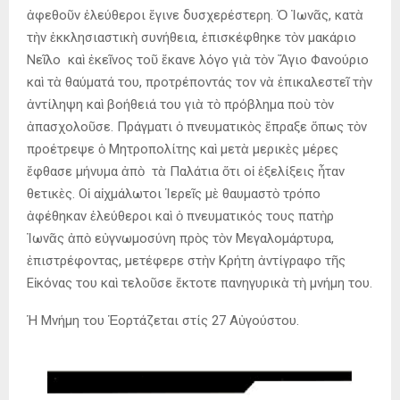
ἀφεθοῦν ἐλεύθεροι ἔγινε δυσχερέστερη. Ὁ Ἰωνᾶς, κατὰ
τὴν ἐκκλησιαστικὴ συνήθεια, ἐπισκέφθηκε τὸν μακάριο
Νεῖλο καὶ ἐκεῖνος τοῦ ἔκανε λόγο γιὰ τὸν Ἅγιο Φανούριο
καὶ τὰ θαύματά του, προτρέποντάς τον νὰ ἐπικαλεστεῖ τὴν
ἀντίληψη καὶ βοήθειά του γιὰ τὸ πρόβλημα ποὺ τὸν
ἀπασχολοῦσε. Πράγματι ὁ πνευματικὸς ἔπραξε ὅπως τὸν
προέτρεψε ὁ Μητροπολίτης καὶ μετὰ μερικὲς μέρες
ἔφθασε μήνυμα ἀπὸ τὰ Παλάτια ὅτι οἱ ἐξελίξεις ἦταν
θετικὲς. Οἱ αἰχμάλωτοι Ἱερεῖς μὲ θαυμαστὸ τρόπο
ἀφέθηκαν ἐλεύθεροι καὶ ὁ πνευματικός τους πατὴρ
Ἰωνᾶς ἀπὸ εὐγνωμοσύνη πρὸς τὸν Μεγαλομάρτυρα,
ἐπιστρέφοντας, μετέφερε στὴν Κρήτη ἀντίγραφο τῆς
Εἰκόνας του καὶ τελοῦσε ἔκτοτε πανηγυρικὰ τὴ μνήμη του.
Ἡ Μνήμη του Ἑορτάζεται στίς 27 Αὐγούστου.