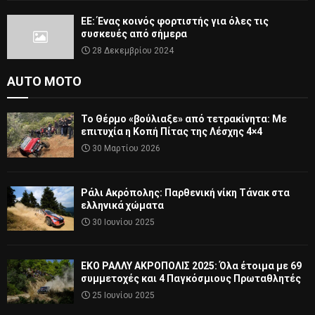
ΕΕ: Ένας κοινός φορτιστής για όλες τις
συσκευές από σήμερα
28 Δεκεμβρίου 2024
AUTO MOTO
Το Θέρμο «βούλιαξε» από τετρακίνητα: Με
επιτυχία η Κοπή Πίτας της Λέσχης 4×4
30 Μαρτίου 2026
Ράλι Ακρόπολης: Παρθενική νίκη Τάνακ στα
ελληνικά χώματα
30 Ιουνίου 2025
ΕΚΟ ΡΑΛΛΥ ΑΚΡΟΠΟΛΙΣ 2025: Όλα έτοιμα με 69
συμμετοχές και 4 Παγκόσμιους Πρωταθλητές
25 Ιουνίου 2025