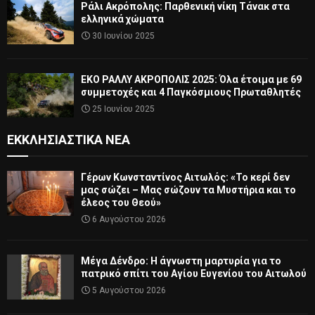
Ράλι Ακρόπολης: Παρθενική νίκη Τάνακ στα
ελληνικά χώματα
30 Ιουνίου 2025
ΕΚΟ ΡΑΛΛΥ ΑΚΡΟΠΟΛΙΣ 2025: Όλα έτοιμα με 69
συμμετοχές και 4 Παγκόσμιους Πρωταθλητές
25 Ιουνίου 2025
ΕΚΚΛΗΣΙΑΣΤΙΚΆ ΝΈΑ
Γέρων Κωνσταντίνος Αιτωλός: «Το κερί δεν
μας σώζει – Μας σώζουν τα Μυστήρια και το
έλεος του Θεού»
6 Αυγούστου 2026
Μέγα Δένδρο: Η άγνωστη μαρτυρία για το
πατρικό σπίτι του Αγίου Ευγενίου του Αιτωλού
5 Αυγούστου 2026