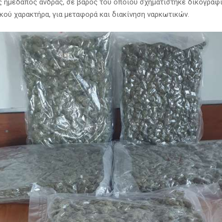
ας ημεδαπός άνδρας, σε βάρος του οποίου σχηματίστηκε δικογραφί
κού χαρακτήρα, για μεταφορά και διακίνηση ναρκωτικών.