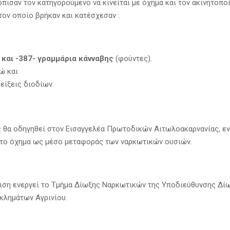
όπισαν τον κατηγορούμενο να κινείται με όχημα και τον ακινητοπο
τον οποίο βρήκαν και κατέσχεσαν :
ά και -387- γραμμάρια
κάνναβης
(φούντες).
ώ και
είξεις διοδίων.
 θα οδηγηθεί στον Εισαγγελέα Πρωτοδικών Αιτωλοακαρνανίας, ε
το όχημα ως μέσο μεταφοράς των ναρκωτικών ουσιών.
ιση ενεργεί το Τμήμα Δίωξης Ναρκωτικών της Υποδιεύθυνσης Δίω
γκλημάτων Αγρινίου.