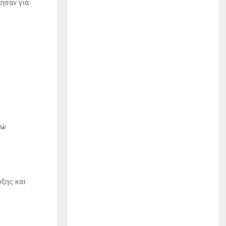
ίησαν για
νώ
ξης και