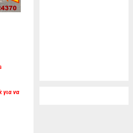
s
 για να