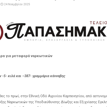
24 Νοεμβρίου 2025
ρα για μεταφορά ναρκωτικών
 -5- κιλά και –
387-
γραμμάρια κάνναβης
θες το πρωί, στην Εθνική Οδό Αγρινίου Καρπενησίου, από αστυνομ
ξης Ναρκωτικών της Υποδιεύθυνσης Δίωξης και Εξιχνίασης Εγκλ