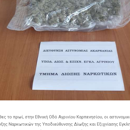
θες το πρωί, στην Εθνική Οδό Αγρινίου Καρπενησίου, οι αστυνομικ
ξης Ναρκωτικών της Υποδιεύθυνσης Δίωξης και Εξιχνίασης Εγκλ