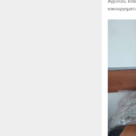
Αγρινίου, έν
κακουργηματι