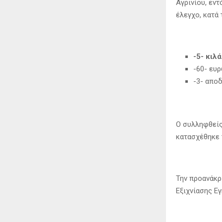
Αγρινίου, εντ
έλεγχο, κατά 
-5- κιλ
-60- ευρ
-3- αποδ
Ο συλληφθείς
κατασχέθηκε 
Την προανάκρ
Εξιχνίασης Ε