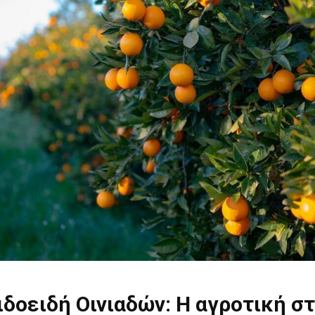
δοειδή Οινιαδών: Η αγροτική σ