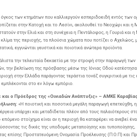
 όγκος των κτημάτων που καλλιεργούν εσπεριδοειδή εντός των ο
οπίζεται στην Κατοχή και το Λεσίνι, ακολουθεί το Νεοχώρι και η 
τατούν στην Ελιά και στη συνέχεια η Πεντάλοφος, η Γουριά και η
ό κλίμα της περιοχής, τα πλούσια χώματα που ποτίζει ο Αχελώος,
τατικά, εγγυώνται γευστικά και ποιοτικά ανώτερα προϊόντα.
μάλιστα την τελευταία δεκαετία με την στροφή στην παραγωγή των
ν, την βελτίωση της πρόσβασης μέσω της Ιόνιας Οδού κατέστησα
ριοχή στην Ελλάδα παράγοντας τεράστια τονάζ συγκριτικά με τις
 εμπλέκονται στο εν λόγω εμπόριο.
 και ο Πρόεδρος της «Οινιαδών Ανάπτυξις» – ΑΜΚΕ Καραβία
δήλωση:
«Η ποιοτική και ποσοτικά μεγάλη παραγωγή επετεύχθη, 
ιέργεια υπάρχει και μεταδίδεται πλέον από τους παλαιότερους στ
 επόμενο στοίχημα είναι αν η περιοχή θα καταφέρει να ανεβεί έν
τύσσοντας τις δικές της υποδομές μεταποίησης και τυποποίησης,
ας επίσης Προστατευόμενη Ονομασία Προέλευσης (Π.Ο.Π) και Π