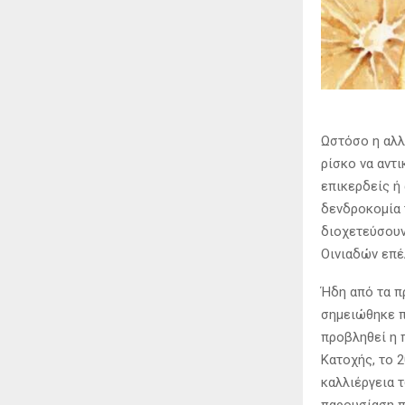
Ωστόσο η αλλ
ρίσκο να αντ
επικερδείς ή
δενδροκομία 
διοχετεύσουν
Οινιαδών επέ
Ήδη από τα π
σημειώθηκε π
προβληθεί η 
Κατοχής, το 
καλλιέργεια 
παρουσίαση π