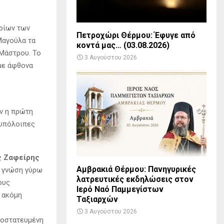
ρίων των
Πετροχώρι Θέρμου: Έφυγε από
Μαγούλα τα
κοντά μας… (03.08.2026)
 Μάστρου. Το
3 Αυγούστου 2026
 με άφθονα
ν η πρώτη
 υπόλοιπες
ς Ζαφείρης
Αμβρακιά Θέρμου: Πανηγυρικές
η γνώση γύρω
λατρευτικές εκδηλώσεις στον
ους
Ιερό Ναό Παμμεγίστων
α ακόμη
Ταξιαρχών
3 Αυγούστου 2026
ροστατευμένη