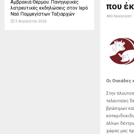
Αμβρακιά Θέρμου: Πανηγυρικές
που έ
λατρευτικές εκδηλώσεις στον Ιερό
Ναό Παμμεγίστων Ταξιαρχών
Από
Newsroom
3 Αυγούστου 2026
Οι Οινιάδες 
Στην πλουτοπ
τελευταίες δ
βρώσιμων καλ
εσπεριδοειδώ
άλλων δέντρω
χώρας μας πρ