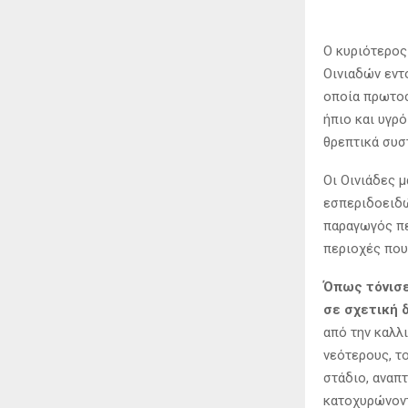
Ο κυριότερος
Οινιαδών εντ
οποία πρωτοσ
ήπιο και υγρ
θρεπτικά συσ
Οι Οινιάδες 
εσπεριδοειδώ
παραγωγός πε
περιοχές που
Όπως τόνισε
σε σχετική 
από την καλλ
νεότερους, το
στάδιο, αναπ
κατοχυρώνοντ