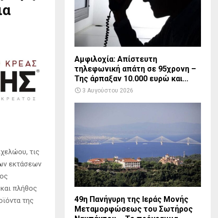
ια
Αμφιλοχία: Απίστευτη
τηλεφωνική απάτη σε 95χρονη –
Της άρπαξαν 10.000 ευρώ και...
3 Αυγούστου 2026
χελώου, τις
λων εκτάσεων
σος
 και πλήθος
49η Πανήγυρη της Ιεράς Μονής
οϊόντα της
Μεταμορφώσεως του Σωτήρος