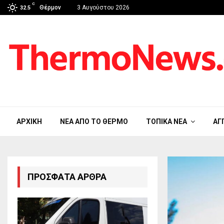
C
Θέρμον
3 Αυγούστου 2026
32.5
ΑΡΧΙΚΉ
ΝΈΑ ΑΠΟ ΤΟ ΘΈΡΜΟ
ΤΟΠΙΚΆ ΝΈΑ
ΑΓ
ΠΡΌΣΦΑΤΑ ΆΡΘΡΑ