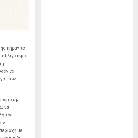
σης πήραν το
τεί λιγότερο
τη
ύσαν να
γοί των
περιοχή,
αι να
λη της
την
περιοχή με
ς, τοπικών