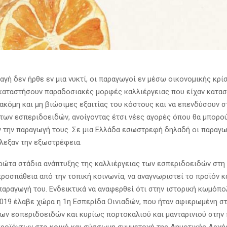
αγή δεν ήρθε εν μια νυκτί, οι παραγωγοί εν μέσω οικονομικής κρί
ικαταστήσουν παραδοσιακές μορφές καλλιέργειας που είχαν κατασ
 ακόμη και μη βιώσιμες εξαιτίας του κόστους και να επενδύσουν σ
των εσπεριδοειδών, ανοίγοντας έτσι νέες αγορές όπου θα μπορο
 την παραγωγή τους. Σε μια Ελλάδα εσωστρεφή δηλαδή οι παραγω
λεξαν την εξωστρέφεια.
ρώτα στάδια ανάπτυξης της καλλιέργειας των εσπεριδοειδών στη 
ροσπάθεια από την τοπική κοινωνία, να αναγνωριστεί το προϊόν κ
παραγωγή του. Ενδεικτικά να αναφερθεί ότι στην ιστορική κωμόπο
2019 έλαβε χώρα η 1η Εσπερίδα Οινιαδών, που ήταν αφιερωμένη σ
των εσπεριδοειδών και κυρίως πορτοκαλιού και μανταρινιού στην 
ροϊόντων στο κοινό και σύσσωμη συμμετοχή της Δημοτικής Αρχή