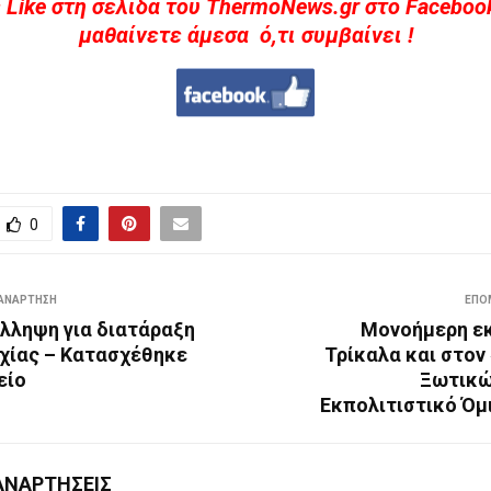
 Like στη σελίδα του ThermoNews.gr στο Facebook
μαθαίνετε άμεσα ό,τι συμβαίνει !
0
ΑΝΆΡΤΗΣΗ
ΕΠΌ
ύλληψη για διατάραξη
Μονοήμερη ε
υχίας – Κατασχέθηκε
Τρίκαλα και στον
είο
Ξωτικώ
Εκπολιτιστικό Όμ
ΑΝΑΡΤΉΣΕΙΣ