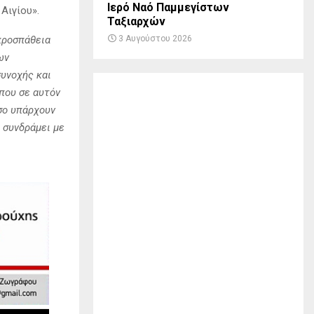
Ιερό Ναό Παμμεγίστων
Αιγίου».
Ταξιαρχών
προσπάθεια
3 Αυγούστου 2026
ων
υνοχής και
που σε αυτόν
όσο υπάρχουν
 συνδράμει με