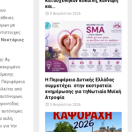
Κατασχέθηκαν κοκαΐνη, κάνναβη
και...
ουν
3 Αυγούστου 2026
πάθειες
όμων με
ντίστοιχες
,
Νεκτάριος
ς Αγ.
γκεκριμένο
ζόμενης
Η Περιφέρεια Δυτικής Ελλάδας
ν Περιφέρεια
συμμετέχει στην εκστρατεία
ελείται από
ενημέρωσης για τηΝωτιαία Μυϊκή
 αυτόνομων,
Ατροφία
Φροντίδας
3 Αυγούστου 2026
, αυτόνομες
α αυλή,
ι για την