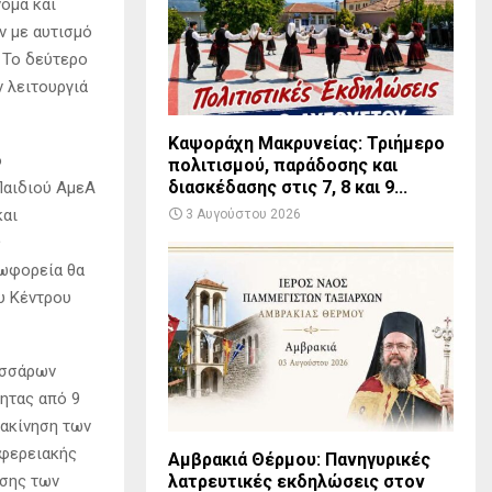
νομα και
ν με αυτισμό
 Το δεύτερο
 λειτουργιά
Καψοράχη Μακρυνείας: Τριήμερο
ο
πολιτισμού, παράδοσης και
διασκέδασης στις 7, 8 και 9...
Παιδιού ΑμεΑ
και
3 Αυγούστου 2026
ς
εωφορεία θα
υ Κέντρου
εσσάρων
ητας από 9
τακίνηση των
ιφερειακής
Αμβρακιά Θέρμου: Πανηγυρικές
ησης των
λατρευτικές εκδηλώσεις στον