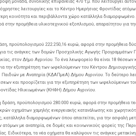
ροφη μονάδα, συνολικής επιφάνειας 470 τ.μ. που λειτουργεί αυτό
νόχρηστες λειτουργίες και το Κέντρο Ημερήσιας Φροντίδας ατόμω
τερη κοινότητα και περιβάλλοντα χώρο κατάλληλα διαμορφωμένο.
ά στην προμήθεια υλικοτεχνικού εξοπλισμού, απαραίτητου για την
άση, προϋπολογισμού 222.250,16 ευρώ, αφορά στην προμήθεια δύ
για τις ανάγκες των δομών Προσχολικής Αγωγής Προγραμμάτων 
ικίας, στον Δήμο Αγρινίου. Το ένα λεωφορείο θα είναι 18 θέσεων 
για την εξυπηρέτηση των ωφελούμενων του Κέντρου Δημιουργική
Παιδιών με Αναπηρία (ΚΔΑΠμεΑ) Δήμου Αγρινίου. Το δεύτερο λ
θέσεων και προορίζεται για την εξυπηρέτηση των ωφελούμενων το
οντίδας Ηλικιωμένων (ΚΗΦΗ) Δήμου Αγρινίου.
τη δράση, προϋπολογισμού 280.000 ευρώ, αφορά στην προμήθεια τ
κρών οχημάτων χαμηλής ενεργειακής κατανάλωσης και χωρητικότ
ς, κατάλληλα διαμορφωμένων όπου απαιτείται, για την ασφαλή με
ατόμων με αναπηρία, σε δομές και κοινωνικούς φορείς της Περ
ΐας. Ειδικότερα, τα νέα οχήματα θα καλύψουν τις ανάγκες μετακίν