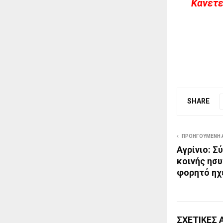
Kάνετε
SHARE
ΠΡΟΗΓΟΎΜΕΝΗ 
Αγρίνιο: Σ
κοινής ησ
φορητό ηχ
ΣΧΕΤΙΚΈΣ 