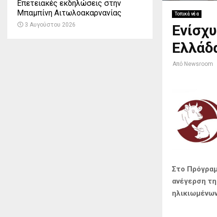
Επετειακές εκδηλώσεις στην
Μπαμπίνη Αιτωλοακαρνανίας
Τοπικά νέα
3 Αυγούστου 2026
Ενίσχ
Ελλάδ
Από
Newsroom
Στο Πρόγραμ
ανέγερση τη
ηλικιωμένων