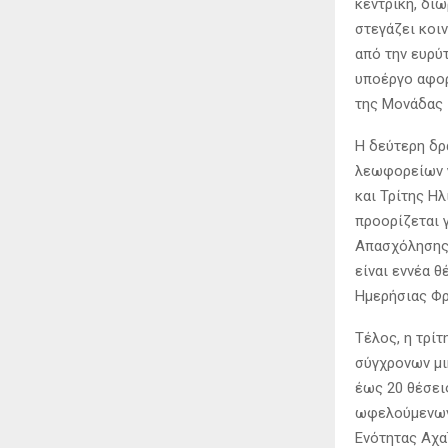
κεντρική, διώ
στεγάζει κοι
από την ευρύ
υποέργο αφορ
της Μονάδας
Η δεύτερη δρ
λεωφορείων 
και Τρίτης Ηλ
προορίζεται 
Απασχόλησης 
είναι εννέα 
Ημερήσιας Φρ
Τέλος, η τρί
σύγχρονων μι
έως 20 θέσει
ωφελούμενων 
Ενότητας Αχα