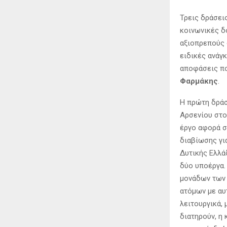
Τρεις δράσει
κοινωνικές δ
αξιοπρεπούς 
ειδικές ανάγ
αποφάσεις πο
Φαρμάκης
.
Η πρώτη δράσ
Αρσενίου στο
έργο αφορά σ
διαβίωσης γι
Δυτικής Ελλάδ
δύο υποέργα.
μονάδων των 
ατόμων με αυ
λειτουργικά, 
διατηρούν, η 