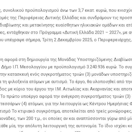
ς, συνολικού προϋπολογισμού άνω των 3,7 εκατ. ευρώ, που ενισχύ
ομές της Περιφέρειας Δυτικής Ελλάδας και συνδράμουν τις προσ
διαβίωσης και μετακίνησης ευαίσθητων ηλικιακών ομάδων και ατ
κες, εντάχθηκαν στο Πρόγραμμα «Δυτική Ελλάδα 2021 – 2027», με α
υ υπέγραψε σήμερα, Τρίτη 2 Δεκεμβρίου 2025, ο Περιφερειάρχης
η αφορά στη δημιουργία της Μονάδας Υποστηριζόμενης Διαβίωση
 Δήμο Ι.Π. Μεσολογγίου με προϋπολογισμό 3.240.936 ευρώ. Το συ
την κατασκευή ενός συγκροτήματος τριών (3) μονάδων υποστηρι
α τη φιλοξενία ατόμων με αυτισμό. Το έργο, θα υλοποιηθεί από τη
ος με κύριο του έργου την Ι.Μ. Αιτωλίας και Ακαρνανίας και αποτ
 Το πρώτο υποέργο αφορά την ανέγερση συγκροτήματος τριών (3)
τεσσάρων (4) ατόμων, για την λειτουργία ως Κέντρου Ημερήσιας 
τισμό Το κτιριακό συγκρότημα, αποτελείται από τρείς μονώροφες
μονάδες, των 200 τ.μ., οι οποίες αν και αναπτύσσονται γύρω από μί
κάθε μία, την απόλυτη λειτουργική της αυτονομία. Το ίδιο ισχύει κα