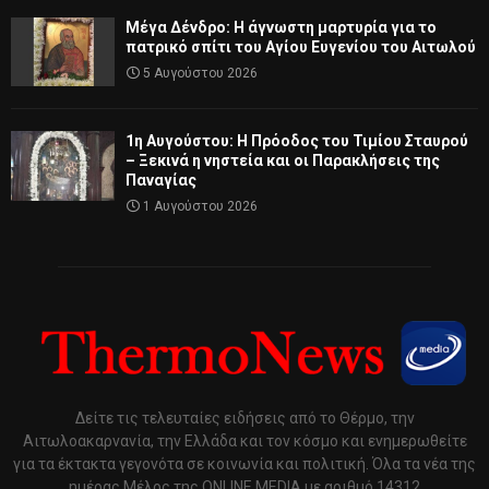
Μέγα Δένδρο: Η άγνωστη μαρτυρία για το
πατρικό σπίτι του Αγίου Ευγενίου του Αιτωλού
5 Αυγούστου 2026
1η Αυγούστου: Η Πρόοδος του Τιμίου Σταυρού
– Ξεκινά η νηστεία και οι Παρακλήσεις της
Παναγίας
1 Αυγούστου 2026
Δείτε τις τελευταίες ειδήσεις από το Θέρμο, την
Αιτωλοακαρνανία, την Ελλάδα και τον κόσμο και ενημερωθείτε
για τα έκτακτα γεγονότα σε κοινωνία και πολιτική. Όλα τα νέα της
ημέρας Μέλος της ONLINE MEDIA με αριθμό 14312