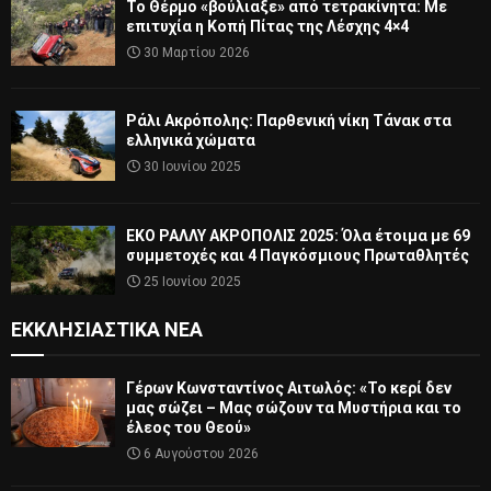
Το Θέρμο «βούλιαξε» από τετρακίνητα: Με
επιτυχία η Κοπή Πίτας της Λέσχης 4×4
30 Μαρτίου 2026
Ράλι Ακρόπολης: Παρθενική νίκη Τάνακ στα
ελληνικά χώματα
30 Ιουνίου 2025
ΕΚΟ ΡΑΛΛΥ ΑΚΡΟΠΟΛΙΣ 2025: Όλα έτοιμα με 69
συμμετοχές και 4 Παγκόσμιους Πρωταθλητές
25 Ιουνίου 2025
ΕΚΚΛΗΣΙΑΣΤΙΚΆ ΝΈΑ
Γέρων Κωνσταντίνος Αιτωλός: «Το κερί δεν
μας σώζει – Μας σώζουν τα Μυστήρια και το
έλεος του Θεού»
6 Αυγούστου 2026