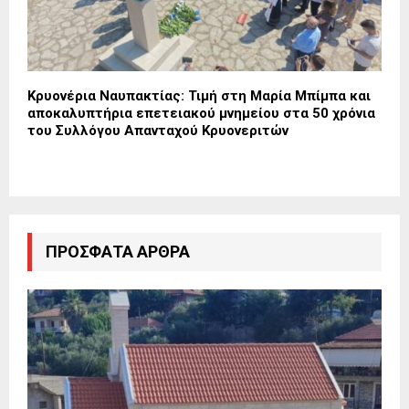
Κρυονέρια Ναυπακτίας: Τιμή στη Μαρία Μπίμπα και
αποκαλυπτήρια επετειακού μνημείου στα 50 χρόνια
του Συλλόγου Απανταχού Κρυονεριτών
ΠΡΌΣΦΑΤΑ ΆΡΘΡΑ