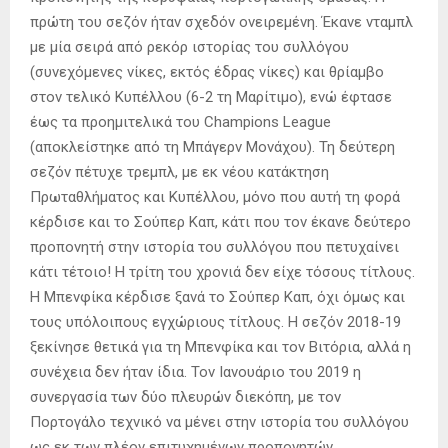
πρώτη του σεζόν ήταν σχεδόν ονειρεμένη. Έκανε νταμπλ
με μία σειρά από ρεκόρ ιστορίας του συλλόγου
(συνεχόμενες νίκες, εκτός έδρας νίκες) και θρίαμβο
στον τελικό Κυπέλλου (6-2 τη Μαρίτιμο), ενώ έφτασε
έως τα προημιτελικά του Champions League
(αποκλείστηκε από τη Μπάγερν Μονάχου). Τη δεύτερη
σεζόν πέτυχε τρεμπλ, με εκ νέου κατάκτηση
Πρωταθλήματος και Κυπέλλου, μόνο που αυτή τη φορά
κέρδισε και το Σούπερ Καπ, κάτι που τον έκανε δεύτερο
προπονητή στην ιστορία του συλλόγου που πετυχαίνει
κάτι τέτοιο! Η τρίτη του χρονιά δεν είχε τόσους τίτλους.
Η Μπενφίκα κέρδισε ξανά το Σούπερ Καπ, όχι όμως και
τους υπόλοιπους εγχώριους τίτλους. Η σεζόν 2018-19
ξεκίνησε θετικά για τη Μπενφίκα και τον Βιτόρια, αλλά η
συνέχεια δεν ήταν ίδια. Τον Ιανουάριο του 2019 η
συνεργασία των δύο πλευρών διεκόπη, με τον
Πορτογάλο τεχνικό να μένει στην ιστορία του συλλόγου
ως εκ των πλέον επιτυχημένων προπονητών.