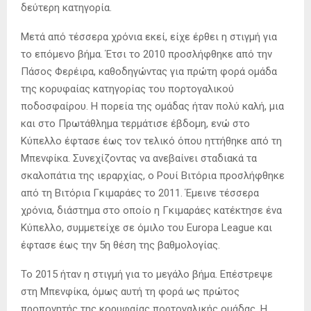
δεύτερη κατηγορία.
Μετά από τέσσερα χρόνια εκεί, είχε έρθει η στιγμή για
το επόμενο βήμα. Έτσι το 2010 προσλήφθηκε από την
Πάσος Φερέιρα, καθοδηγώντας για πρώτη φορά ομάδα
της κορυφαίας κατηγορίας του πορτογαλικού
ποδοσφαίρου. Η πορεία της ομάδας ήταν πολύ καλή, μια
και στο Πρωτάθλημα τερμάτισε έβδομη, ενώ στο
Κύπελλο έφτασε έως τον τελικό όπου ηττήθηκε από τη
Μπενφίκα. Συνεχίζοντας να ανεβαίνει σταδιακά τα
σκαλοπάτια της ιεραρχίας, ο Ρουί Βιτόρια προσλήφθηκε
από τη Βιτόρια Γκιμαράες το 2011. Έμεινε τέσσερα
χρόνια, διάστημα στο οποίο η Γκιμαράες κατέκτησε ένα
Κύπελλο, συμμετείχε σε όμιλο του Europa League και
έφτασε έως την 5η θέση της βαθμολογίας.
Το 2015 ήταν η στιγμή για το μεγάλο βήμα. Επέστρεψε
στη Μπενφίκα, όμως αυτή τη φορά ως πρώτος
προπονητής της κορυφαίας πορτογαλικής ομάδας. Η