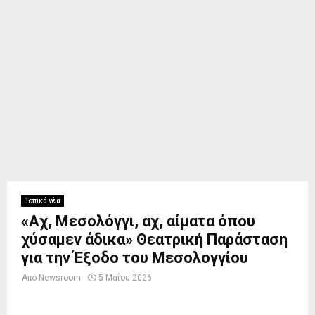
Τοπικά νέα
«Αχ, Μεσολόγγι, αχ, αίματα όπου
χύσαμεν άδικα» Θεατρική Παράσταση
για την Έξοδο του Μεσολογγίου
Από
Newsroom
5 Μαΐου 2026