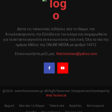
Δείτε τις τελευταίες ειδήσεις από το Θέρμο, την
Αιτωλοακαρνανία, την Ελλάδα και τον κόσμο και ενημερωθείτε
για τα έκτακτα γεγονότα σε κοινωνία και πολιτική. Όλα τα νέα της
ημέρας Μέλος της ONLINE MEDIA με αριθμό 14312
Επικοινωνήστε μαζί μας:
thermonews@yahoo.com
@2024 - www.thermonews.gr. All Right Reserved. Designed and Developed by
Web Technical
Αρχική
Νέα απο το Θέρμο
Τοπικά νέα
Αγγελίες
Αστυνομικά