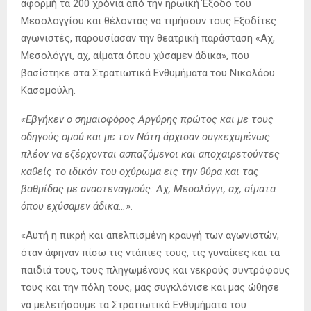
αφορμή τα 200 χρόνια από την ηρωική Έξοδο του
Μεσολογγίου και θέλοντας να τιμήσουν τους Εξοδίτες
αγωνιστές, παρουσίασαν την θεατρική παράσταση «Αχ,
Μεσολόγγι, αχ, αίματα όπου χύσαμεν άδικα», που
βασίστηκε στα Στρατιωτικά Ενθυμήματα του Νικολάου
Κασομούλη.
«Εβγήκεν ο σημαιοφόρος Αργύρης πρώτος και με τους
οδηγούς ομού και με τον Νότη άρχισαν συγκεχυμένως
πλέον να εξέρχονται ασπαζόμενοι και αποχαιρετούντες
καθείς το ιδικόν του οχύρωμα εις την θύρα και τας
βαθμίδας με αναστεναγμούς: Αχ, Μεσολόγγι, αχ, αίματα
όπου εχύσαμεν άδικα…».
«Αυτή η πικρή και απελπισμένη κραυγή των αγωνιστών,
όταν άφηναν πίσω τις ντάπιες τους, τις γυναίκες και τα
παιδιά τους, τους πληγωμένους και νεκρούς συντρόφους
τους και την πόλη τους, μας συγκλόνισε και μας ώθησε
να μελετήσουμε τα Στρατιωτικά Ενθυμήματα του