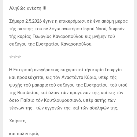
Αληθώς ανέστη !!!
Σήμερα 2.5.2026 έγινε η επικεράμωσι σέ ένα ακόμη μέρος
τής σκεπής, τού εν λόγω ανωτέρου Ιερού Ναού, δωρεάν
τής κυρίας Γεωργίας Καναροπούλου εις μνήμην τού
συζύγου της Ευστρατίου Καναροπούλου.
☆☆☆
Η Επιτροπή ανεγέρσεως ευχαριστεί τήν κυρία Γεωργία,
καί προσεύχεται, εις τόν Αναστάντα Κύριο, υπέρ τής
ψυχής τού μακαριστού συζύγου της Ευστρατίου, τού υιού
της Βασιλείου, καί όλων τών προγόνων της, καί εις τόν
όσιο Παΐσιο τόν Κουτλουμουσιανό, υπέρ αυτής τών
τέκνων της , τών εγγονών της, καί τών αδελφών της.
Χαίρετε,
καί πάλιν ερώ,