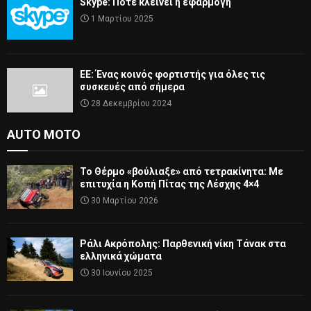
Skype: Πότε κλείνει η εφαρμογή
1 Μαρτίου 2025
ΕΕ: Ένας κοινός φορτιστής για όλες τις
συσκευές από σήμερα
28 Δεκεμβρίου 2024
AUTO MOTO
Το Θέρμο «βούλιαξε» από τετρακίνητα: Με
επιτυχία η Κοπή Πίτας της Λέσχης 4×4
30 Μαρτίου 2026
Ράλι Ακρόπολης: Παρθενική νίκη Τάνακ στα
ελληνικά χώματα
30 Ιουνίου 2025