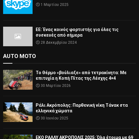
1 Μαρτίου 2025
ΕΕ: Ένας κοινός φορτιστής για όλες τις
συσκευές από σήμερα
28 Δεκεμβρίου 2024
AUTO MOTO
Το Θέρμο «βούλιαξε» από τετρακίνητα: Με
επιτυχία η Κοπή Πίτας της Λέσχης 4×4
30 Μαρτίου 2026
Ράλι Ακρόπολης: Παρθενική νίκη Τάνακ στα
ελληνικά χώματα
30 Ιουνίου 2025
ΕΚΟ ΡΑΛΛΥ ΑΚΡΟΠΟΛΙΣ 2025: Όλα έτοιμα με 69