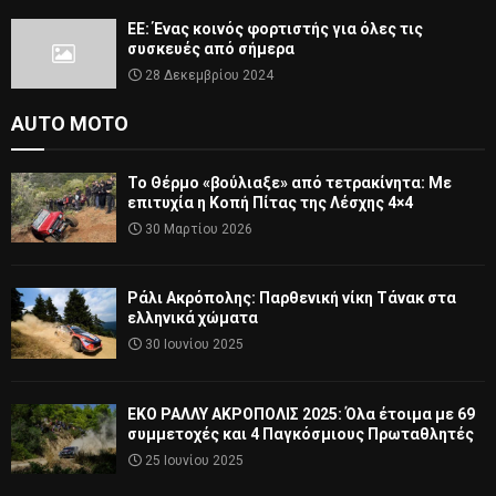
ΕΕ: Ένας κοινός φορτιστής για όλες τις
συσκευές από σήμερα
28 Δεκεμβρίου 2024
AUTO MOTO
Το Θέρμο «βούλιαξε» από τετρακίνητα: Με
επιτυχία η Κοπή Πίτας της Λέσχης 4×4
30 Μαρτίου 2026
Ράλι Ακρόπολης: Παρθενική νίκη Τάνακ στα
ελληνικά χώματα
30 Ιουνίου 2025
ΕΚΟ ΡΑΛΛΥ ΑΚΡΟΠΟΛΙΣ 2025: Όλα έτοιμα με 69
συμμετοχές και 4 Παγκόσμιους Πρωταθλητές
25 Ιουνίου 2025