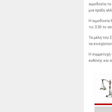
αιμοδοσία το
μια πράξη αλ
Η αιμοδοσία 
τις 3:30 το α
Τα μέλη του 
να ενισχύσου
Η συμμετοχή 
ευθύνης και 