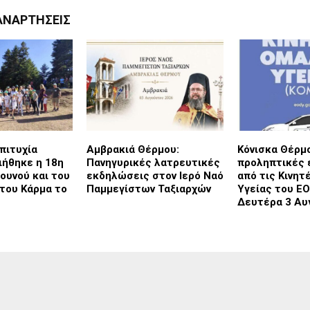
ΑΝΑΡΤΉΣΕΙΣ
πιτυχία
Αμβρακιά Θέρμου:
Κόνισκα Θέρμ
ήθηκε η 18η
Πανηγυρικές λατρευτικές
προληπτικές 
Βουνού και του
εκδηλώσεις στον Ιερό Ναό
από τις Κινητ
του Κάρμα το
Παμμεγίστων Ταξιαρχών
Υγείας του Ε
Δευτέρα 3 Αυ