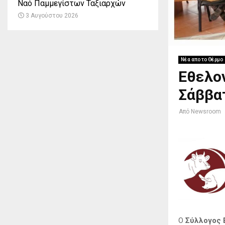
Ναό Παμμεγίστων Ταξιαρχών
3 Αυγούστου 2026
Νέα απο το Θέρμο
Εθελον
Σάββατ
Από
Newsroom
Ο
Σύλλογος 