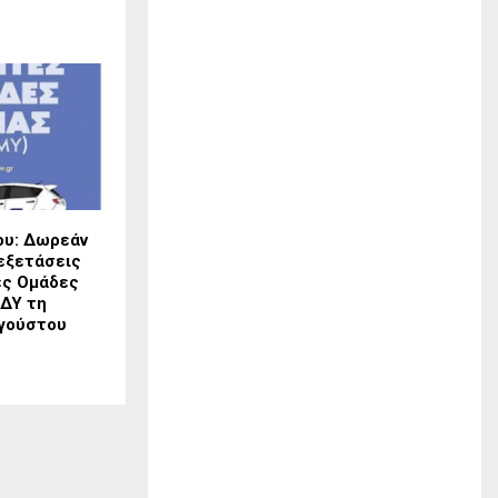
ου: Δωρεάν
εξετάσεις
ές Ομάδες
ΟΔΥ τη
γούστου