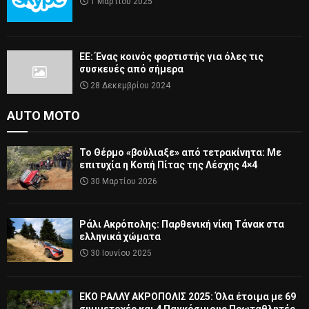
1 Μαρτίου 2025
ΕΕ: Ένας κοινός φορτιστής για όλες τις
συσκευές από σήμερα
28 Δεκεμβρίου 2024
AUTO MOTO
Το Θέρμο «βούλιαξε» από τετρακίνητα: Με
επιτυχία η Κοπή Πίτας της Λέσχης 4×4
30 Μαρτίου 2026
Ράλι Ακρόπολης: Παρθενική νίκη Τάνακ στα
ελληνικά χώματα
30 Ιουνίου 2025
ΕΚΟ ΡΑΛΛΥ ΑΚΡΟΠΟΛΙΣ 2025: Όλα έτοιμα με 69
συμμετοχές και 4 Παγκόσμιους Πρωταθλητές