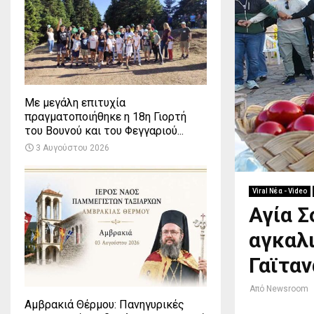
Με μεγάλη επιτυχία
πραγματοποιήθηκε η 18η Γιορτή
του Βουνού και του Φεγγαριού...
3 Αυγούστου 2026
Viral Νέα - Video
Αγία Σ
αγκαλι
Γαϊταν
Από
Newsroom
Αμβρακιά Θέρμου: Πανηγυρικές