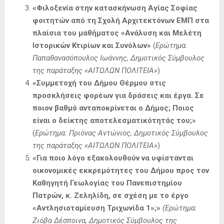
«
Φιλοξενία στην κατασκήνωση Αγίας Σοφίας
φοιτητών από τη Σχολή Αρχιτεκτόνων ΕΜΠ στα
πλαίσια του μαθήματος «Ανάλυση και Μελέτη
Ιστορικών Κτιρίων και Συνόλων
»
(
Ερώτημα:
Παπαθανασόπουλος Ιωάννης, Δημοτικός Σύμβουλος
της παράταξης «ΑΙΤΩΛΩΝ ΠΟΛΙΤΕΙΑ»
)
«
Συμμετοχή του Δήμου Θέρμου στις
προσκλήσεις φορέων για δράσεις και έργα. Σε
ποιον βαθμό ανταποκρίνεται ο Δήμος; Ποιος
είναι ο δείκτης αποτελεσματικότητάς του;»
(
Ερώτημα: Πριόνας Αντώνιος, Δημοτικός Σύμβουλος
της παράταξης «ΑΙΤΩΛΩΝ ΠΟΛΙΤΕΙΑ»
)
«
Για ποιο λόγο εξακολουθούν να υφίστανται
οικονομικές εκκρεμότητες του Δήμου προς τον
Καθηγητή Γεωλογίας του Πανεπιστημίου
Πατρών, κ. Ζεληλίδη, σε σχέση με το έργο
«Αντλησιοταμίευση Τριχωνίδα 1»;
»
(Ερώτημα:
Ζιόβα Δέσποινα, Δημοτικός Σύμβουλος της