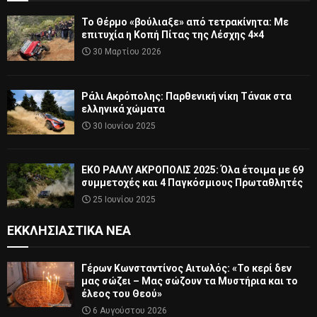
Το Θέρμο «βούλιαξε» από τετρακίνητα: Με
επιτυχία η Κοπή Πίτας της Λέσχης 4×4
30 Μαρτίου 2026
Ράλι Ακρόπολης: Παρθενική νίκη Τάνακ στα
ελληνικά χώματα
30 Ιουνίου 2025
ΕΚΟ ΡΑΛΛΥ ΑΚΡΟΠΟΛΙΣ 2025: Όλα έτοιμα με 69
συμμετοχές και 4 Παγκόσμιους Πρωταθλητές
25 Ιουνίου 2025
ΕΚΚΛΗΣΙΑΣΤΙΚΆ ΝΈΑ
Γέρων Κωνσταντίνος Αιτωλός: «Το κερί δεν
μας σώζει – Μας σώζουν τα Μυστήρια και το
έλεος του Θεού»
6 Αυγούστου 2026