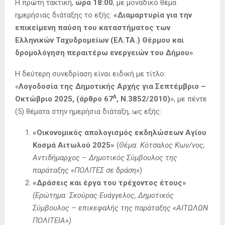
Η πρώτη τακτική,
ώρα 18:00
, με μοναδικό θέμα
ημερήσιας διάταξης το εξής:
«
Διαμαρτυρία για την
επικείμενη παύση του καταστήματος των
Ελληνικών Ταχυδρομείων (ΕΛ.ΤΑ.) Θέρμου και
δρομολόγηση περαιτέρω ενεργειών του Δήμου»
.
Η δεύτερη συνεδρίαση είναι ειδική με τίτλο:
«
Λογοδοσία της Δημοτικής Αρχής για Σεπτέμβριο –
Α
Οκτώβριο 2025, (άρθρο 67
, Ν.3852/2010)
», με πέντε
(5) θέματα στην ημερήσια διάταξη, ως εξής:
«
Οικονομικός απολογισμός εκδηλώσεων Αγίου
Κοσμά Αιτωλού 2025»
(
Θέμα: Κότσαλος Κων/νος,
Αντιδήμαρχος – Δημοτικός Σύμβουλος της
παράταξης «ΠΟΛΙΤΕΣ σε δράση»
)
«
Δράσεις και έργα του τρέχοντος έτους
»
(Ερώτημα: Σκούρας Ευάγγελος, Δημοτικός
Σύμβουλος – επικεφαλής της παράταξης «ΑΙΤΩΛΩΝ
ΠΟΛΙΤΕΙΑ»)