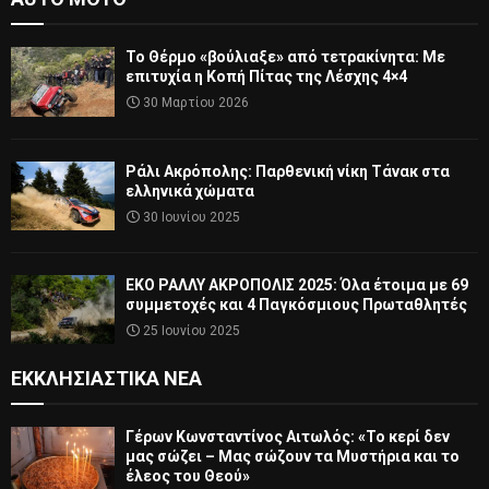
Το Θέρμο «βούλιαξε» από τετρακίνητα: Με
επιτυχία η Κοπή Πίτας της Λέσχης 4×4
30 Μαρτίου 2026
Ράλι Ακρόπολης: Παρθενική νίκη Τάνακ στα
ελληνικά χώματα
30 Ιουνίου 2025
ΕΚΟ ΡΑΛΛΥ ΑΚΡΟΠΟΛΙΣ 2025: Όλα έτοιμα με 69
συμμετοχές και 4 Παγκόσμιους Πρωταθλητές
25 Ιουνίου 2025
ΕΚΚΛΗΣΙΑΣΤΙΚΆ ΝΈΑ
Γέρων Κωνσταντίνος Αιτωλός: «Το κερί δεν
μας σώζει – Μας σώζουν τα Μυστήρια και το
έλεος του Θεού»