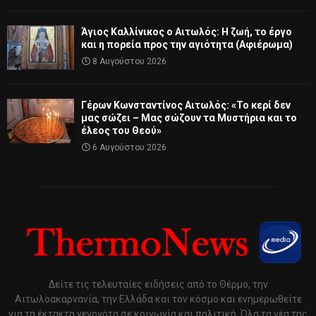
Άγιος Καλλίνικος ο Αιτωλός: Η ζωή, το έργο
και η πορεία προς την αγιότητα (Αφιέρωμα)
8 Αυγούστου 2026
Γέρων Κωνσταντίνος Αιτωλός: «Το κερί δεν
μας σώζει – Μας σώζουν τα Μυστήρια και το
έλεος του Θεού»
6 Αυγούστου 2026
Δείτε τις τελευταίες ειδήσεις από το Θέρμο, την
Αιτωλοακαρνανία, την Ελλάδα και τον κόσμο και ενημερωθείτε
για τα έκτακτα γεγονότα σε κοινωνία και πολιτική. Όλα τα νέα της