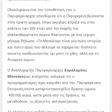
Ολοκληρώνοντας την τοποθέτησή του, ο
Περιφερειάρχης υπενθύμισε ότι η Περιφέρεια βρίσκεται
στην πρώτη γραμμή, όπως ακριβώς έπραξε και στην
επέτειο των 200 ετών από την έναρξη του
απελευθερωτικού αγώνα. Κλείνοντας με ένα ισχυρό
μήνυμα, δήλωσε:
«Το Μεσολόγγι είναι μία πύλη ιστορίας
και πολιτισμού, που θέλουμε να παραμείνει διάπλατα
ανοικτή, αναδεικνύοντας όχι μόνο το χθες, αλλά και το
δυναμικό αύριο».
Ο Αναπληρωτής Περιφερειάρχης
Χαράλαμπος
Μπονάνος
ως εισηγητής, ανέφερε ότι ο
προγραμματισμός έχει εγκριθεί από την Περιφερειακή
Επιτροπή,οπότε καταρτίστηκεσχέδιο δράσης ύψους
450.000 ευρώ, ώστε μέσα από τις δράσεις να
μεταδοθούν οι αξίεςστις νεότερεςγενιές.