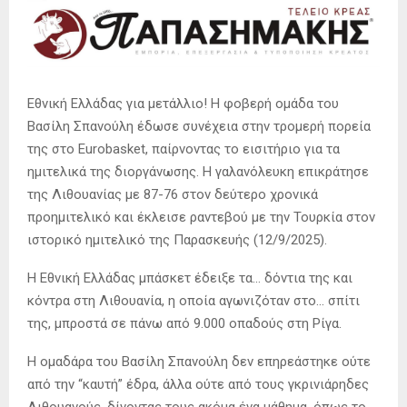
Εθνική Ελλάδας για μετάλλιο! Η φοβερή ομάδα του
Βασίλη Σπανούλη έδωσε συνέχεια στην τρομερή πορεία
της στο Eurobasket, παίρνοντας το εισιτήριο για τα
ημιτελικά της διοργάνωσης. Η γαλανόλευκη επικράτησε
της Λιθουανίας με 87-76 στον δεύτερο χρονικά
προημιτελικό και έκλεισε ραντεβού με την Τουρκία στον
ιστορικό ημιτελικό της Παρασκευής (12/9/2025).
Η Εθνική Ελλάδας μπάσκετ έδειξε τα… δόντια της και
κόντρα στη Λιθουανία, η οποία αγωνιζόταν στο… σπίτι
της, μπροστά σε πάνω από 9.000 οπαδούς στη Ρίγα.
Η ομαδάρα του Βασίλη Σπανούλη δεν επηρεάστηκε ούτε
από την “καυτή” έδρα, άλλα ούτε από τους γκρινιάρηδες
Λιθουανούς, δίνοντας τους ακόμα ένα μάθημα, όπως το