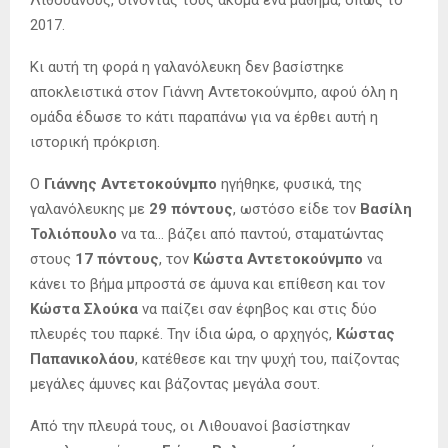
2017.
Κι αυτή τη φορά η γαλανόλευκη δεν βασίστηκε
αποκλειστικά στον Γιάννη Αντετοκούνμπο, αφού όλη η
ομάδα έδωσε το κάτι παραπάνω για να έρθει αυτή η
ιστορική πρόκριση.
Ο
Γιάννης Αντετοκούνμπο
ηγήθηκε, φυσικά, της
γαλανόλευκης με
29 πόντους
, ωστόσο είδε τον
Βασίλη
Τολιόπουλο
να τα… βάζει από παντού, σταματώντας
στους
17 πόντους
, τον
Κώστα Αντετοκούνμπο
να
κάνει το βήμα μπροστά σε άμυνα και επίθεση και τον
Κώστα Σλούκα
να παίζει σαν έφηβος και στις δύο
πλευρές του παρκέ. Την ίδια ώρα, ο αρχηγός,
Κώστας
Παπανικολάου
, κατέθεσε και την ψυχή του, παίζοντας
μεγάλες άμυνες και βάζοντας μεγάλα σουτ.
Από την πλευρά τους, οι Λιθουανοί βασίστηκαν