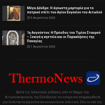
Μέγα Δένδρο: Η άγνωστη μαρτυρία για το
πατρικό σπίτι του Αγίου Ευγενίου του Αιτωλού
5 Αυγούστου 2026
1η Αυγούστου: Η Πρόοδος του Τιμίου Σταυρού
– Ξεκινά η νηστεία και οι Παρακλήσεις της
Παναγίας
1 Αυγούστου 2026
Δείτε τις τελευταίες ειδήσεις από το Θέρμο, την
Αιτωλοακαρνανία, την Ελλάδα και τον κόσμο και ενημερωθείτε
για τα έκτακτα γεγονότα σε κοινωνία και πολιτική. Όλα τα νέα της