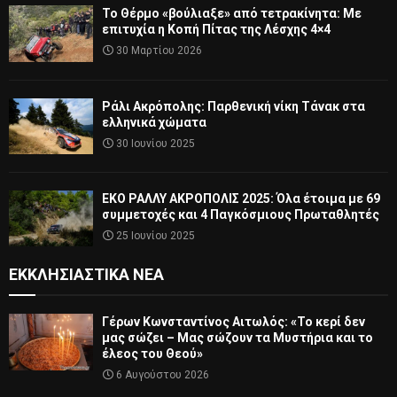
Το Θέρμο «βούλιαξε» από τετρακίνητα: Με
επιτυχία η Κοπή Πίτας της Λέσχης 4×4
30 Μαρτίου 2026
Ράλι Ακρόπολης: Παρθενική νίκη Τάνακ στα
ελληνικά χώματα
30 Ιουνίου 2025
ΕΚΟ ΡΑΛΛΥ ΑΚΡΟΠΟΛΙΣ 2025: Όλα έτοιμα με 69
συμμετοχές και 4 Παγκόσμιους Πρωταθλητές
25 Ιουνίου 2025
ΕΚΚΛΗΣΙΑΣΤΙΚΆ ΝΈΑ
Γέρων Κωνσταντίνος Αιτωλός: «Το κερί δεν
μας σώζει – Μας σώζουν τα Μυστήρια και το
έλεος του Θεού»
6 Αυγούστου 2026