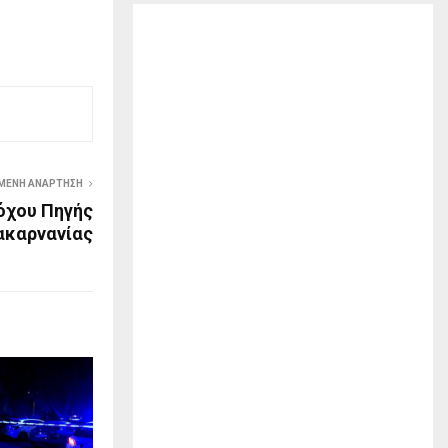
ΜΕΝΗ ΑΝΆΡΤΗΣΗ
όχου Πηγής
οακαρνανίας