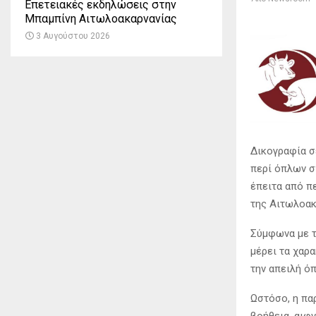
Επετειακές εκδηλώσεις στην
Μπαμπίνη Αιτωλοακαρνανίας
3 Αυγούστου 2026
Δικογραφία σ
περί όπλων σ
έπειτα από π
της
Αιτωλοακ
Σύμφωνα με τ
μέρει τα χαρ
την απειλή ό
Ωστόσο, η πα
βοήθεια, αιφ