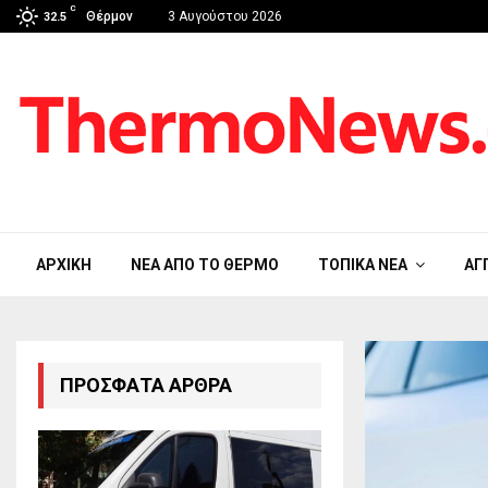
C
Θέρμον
3 Αυγούστου 2026
32.5
ΑΡΧΙΚΉ
ΝΈΑ ΑΠΟ ΤΟ ΘΈΡΜΟ
ΤΟΠΙΚΆ ΝΈΑ
ΑΓ
ΠΡΌΣΦΑΤΑ ΆΡΘΡΑ