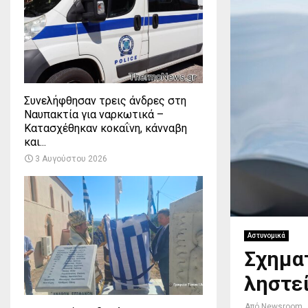
Συνελήφθησαν τρεις άνδρες στη
Ναυπακτία για ναρκωτικά –
Κατασχέθηκαν κοκαΐνη, κάνναβη
και...
3 Αυγούστου 2026
Αστυνομικά
Σχηματ
ληστε
Από
Newsroom