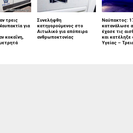
αν τρεις
Συνελήφθη
Ναύπακτος: 1
Ναυπακτία για
κατηγορούμενος στο
κατανάλωσε α
Αιτωλικό για απόπειρα
έχασε τις αισ
ν κοκαΐνη,
ανθρωποκτονίας
και κατέληξε
 μετρητά
Υγείας – Τρε