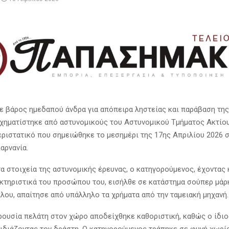
ε βάρος ημεδαπού άνδρα για απόπειρα ληστείας και παράβαση τη
χηματίστηκε από αστυνομικούς του Αστυνομικού Τμήματος Ακτίου
εριστατικό που σημειώθηκε το μεσημέρι της 17ης Απριλίου 2026 
αρνανία
.
α στοιχεία της αστυνομικής έρευνας, ο κατηγορούμενος, έχοντας 
ακτηριστικά του προσώπου του, εισήλθε σε κατάστημα σούπερ μάρκ
πλου, απαίτησε από υπάλληλο τα χρήματα από την ταμειακή μηχανή.
ρουσία πελάτη στον χώρο αποδείχθηκε καθοριστική, καθώς ο ίδιο
νιδιάζοντας τον δράστη. Ο κατηγορούμενος τράπηκε σε φυγή χωρί