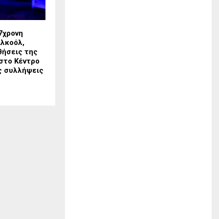
7χρονη
λκοόλ,
θήσεις της
 στο Κέντρο
ις συλλήψεις