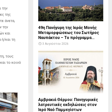
ι την
νες της
τε άνετα,
ν την
49η Πανήγυρη της Ιεράς Μονής
Μεταμορφώσεως του Σωτήρος
ών και
Ναυπάκτου – Το πρόγραμμα...
 ή/και τη
3 Αυγούστου 2026
τη, τους
και το κοινό
Αμβρακιά Θέρμου: Πανηγυρικές
λατρευτικές εκδηλώσεις στον
Ιερό Ναό Παμμεγίστων