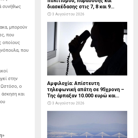
πολιτισμού, παράδοσης και
λά συνήθως
διασκέδασης στις 7, 8 και 9...
3 Αυγούστου 2026
μακα, μπορούν
ες, που
υς οποίους
ληνόπουλα, που
ικοί
γεί στην
Αμφιλοχία: Απίστευτη
 Ωστόσο, ο
τηλεφωνική απάτη σε 95χρονη –
 άσκηση και
Της άρπαξαν 10.000 ευρώ και...
που
3 Αυγούστου 2026
η»