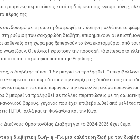
σε ορισμένες περιπτώσεις κατά τη διάρκεια της εγκυμοσύνης, αλ
το πέρας της.
ε συνδυασμό με τη σωστή διατροφή, την άσκηση, αλλά και τα φάρ
 στη ρύθμιση του σακχαρώδη διαβήτη, επισημαίνουν οι επιστήμον
 οι ασθενείς στη χώρα μας ξεπερνούν το ένα εκατομμύριο, από το
ο γνωρίζουν. Οι ειδικοί εφιστούν την προσοχή, ιδιαίτερα στα ελ
ται στα πιο παχύσαρκα παιδιά της Ευρώπης.
ντος, ο διαβήτης τύπου 1 δε μπορεί να προληφθεί. Οι περιβαλλοντ
ου θεωρείται ότι πυροδοτούν την έναρξη της διαδικασίας που οδη
ων κυττάρων τα οποία παράγουν την ινσουλίνη ακόμα ερευνώνται.
ου 2 μπορεί να προληφθεί σε πολλές περιπτώσεις με τη σωματική
 κανονικού βάρους, γεγονός που έχει επιβεβαιωθεί από μελέτες 
τις Η.Π.Α., αλλά και τη Φινλανδία και την Κίνα.
ης Διεθνούς Ομοσπονδίας Διαβήτη για το 2024-2026 έχει θέμα:
ύτερη διαβητική ζωή» ή «Για μια καλύτερη ζωή με τον διαβήτ