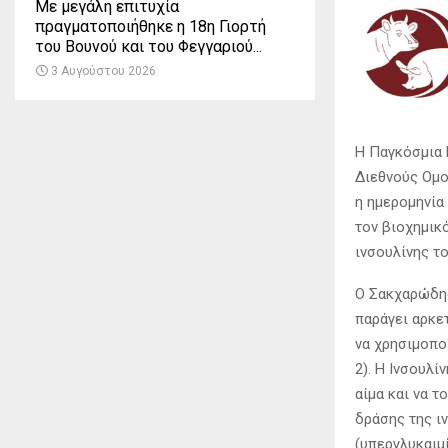
Με μεγάλη επιτυχία
πραγματοποιήθηκε η 18η Γιορτή
του Βουνού και του Φεγγαριού...
3 Αυγούστου 2026
Η Παγκόσμια 
Διεθνούς Ομο
η ημερομηνία 
τον βιοχημικ
ινσουλίνης τ
Ο Σακχαρώδης
παράγει αρκε
να χρησιμοπο
2). Η Ινσουλί
αίμα και να 
δράσης της ι
(υπεργλυκαιμί