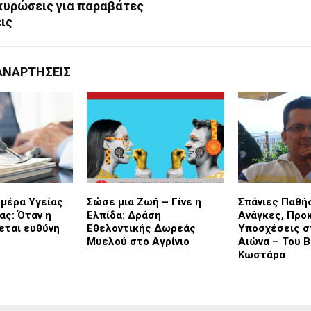
κυρώσεις για παραβάτες
ις
ΑΝΑΡΤΉΣΕΙΣ
μέρα Υγείας
Σώσε μια Ζωή – Γίνε η
Σπάνιες Παθήσ
ας: Όταν η
Ελπίδα: Δράση
Ανάγκες, Προ
εται ευθύνη
Εθελοντικής Δωρεάς
Υποσχέσεις σ
Μυελού στο Αγρίνιο
Αιώνα – Του Β
Κωστάρα