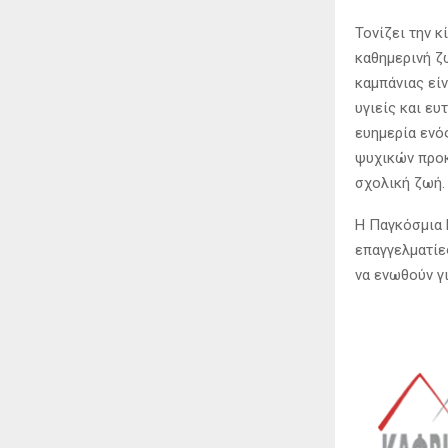
Τονίζει την κ
καθημερινή ζω
καμπάνιας είν
υγιείς και ευ
ευημερία ενό
ψυχικών προκ
σχολική ζωή.
Η Παγκόσμια Η
επαγγελματίε
να ενωθούν γ