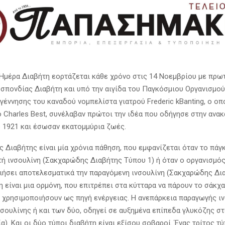
Ημέρα Διαβήτη εορτάζεται κάθε χρόνο στις 14 Νοεμβρίου με πρω
σπονδίας Διαβήτη και υπό την αιγίδα του Παγκόσμιου Οργανισμού 
γέννησης του καναδού νομπελίστα γιατρού Frederic kBanting, ο οπο
ό Charles Best, συνέλαβαν πρώτοι την ιδέα που οδήγησε στην ανα
ο 1921 και έσωσαν εκατομμύρια ζωές.
 Διαβήτης είναι μία χρόνια πάθηση, που εμφανίζεται όταν το πάγ
τή ινσουλίνη (Σακχαρώδης Διαβήτης Τύπου 1) ή όταν ο οργανισμός
ιήσει αποτελεσματικά την παραγόμενη ινσουλίνη (Σακχαρώδης Δι
νη είναι μια ορμόνη, που επιτρέπει στα κύτταρα να πάρουν το σάκχ
το χρησιμοποιήσουν ως πηγή ενέργειας. Η ανεπάρκεια παραγωγής ιν
νσουλίνης ή και των δύο, οδηγεί σε αυξημένα επίπεδα γλυκόζης στ
α). Και οι δύο τύποι διαβήτη είναι εξίσου σοβαροί. Ένας τρίτος τ