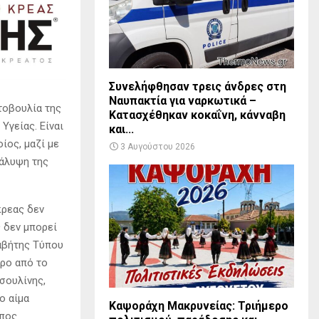
Συνελήφθησαν τρεις άνδρες στη
Ναυπακτία για ναρκωτικά –
τοβουλία της
Κατασχέθηκαν κοκαΐνη, κάνναβη
Υγείας. Είναι
και...
ίος, μαζί με
3 Αυγούστου 2026
κάλυψη της
κρεας δεν
 δεν μπορεί
αβήτης Τύπου
αρο από το
σουλίνης,
ο αίμα
Καψοράχη Μακρυνείας: Τριήμερο
ύπος