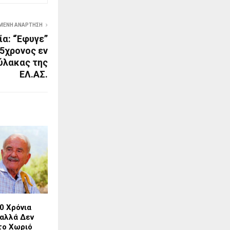
ΜΕΝΗ ΑΝΆΡΤΗΣΗ
α: “Έφυγε”
5χρονος εν
ύλακας της
ΕΛ.ΑΣ.
0 Χρόνια
 αλλά Δεν
το Χωριό