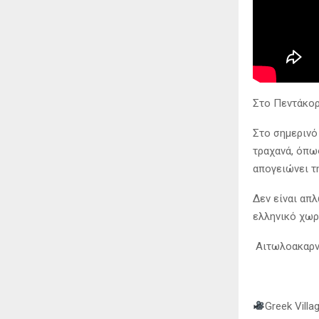
Στο Πεντάκορ
Στο σημερινό
τραχανά, όπως
απογειώνει τ
Δεν είναι απλ
ελληνικό χωρι
Αιτωλοακαρνα
Greek Villa