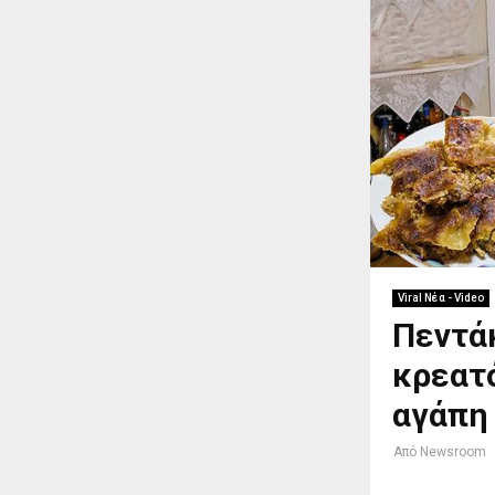
Viral Νέα - Video
Πεντά
κρεατό
αγάπη
Από
Newsroom