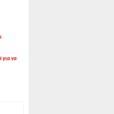
s
 για να