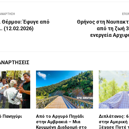
ΑΝΆΡΤΗΣΗ
ΕΠΌ
 Θέρμου: Έφυγε από
Θρήνος στη Ναυπακτί
 (12.02.2026)
από τη ζωή 3
ενεργεία Αρχιφ
ΑΝΑΡΤΉΣΕΙΣ
 Πανηγύρι
Από το Αργυρό Πηγάδι
Διπλάτανος: 6
στην Αμβρακιά – Μια
στην Αμερική
Κρυμμένη Διαδρομή στο
Ξέχασε Ποτέ 