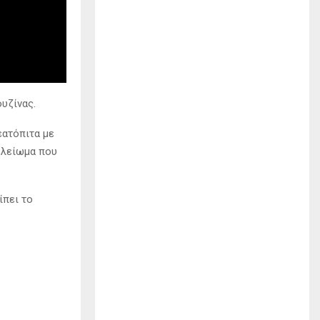
υζίνας.
εατόπιτα με
τελείωμα που
ίπει το