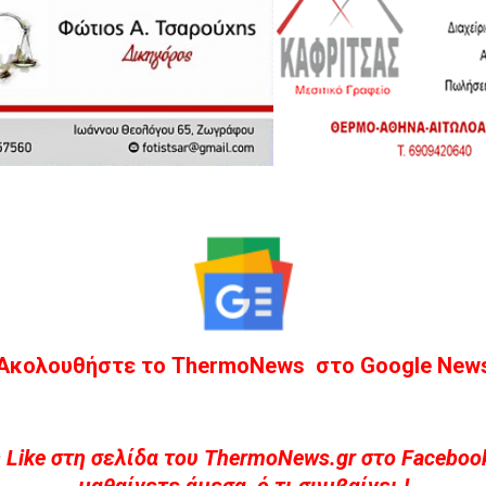
Ακολουθήστε το ThermoNews στο Google New
 Like στη σελίδα του ThermoNews.gr στο Facebook
μαθαίνετε άμεσα ό,τι συμβαίνει !