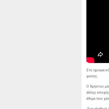
Στο ημιορειν
φύσης.
Ο Χρήστος μάς
άλλης εποχής:
έθιμα που χάν
Ένα αληθινό 