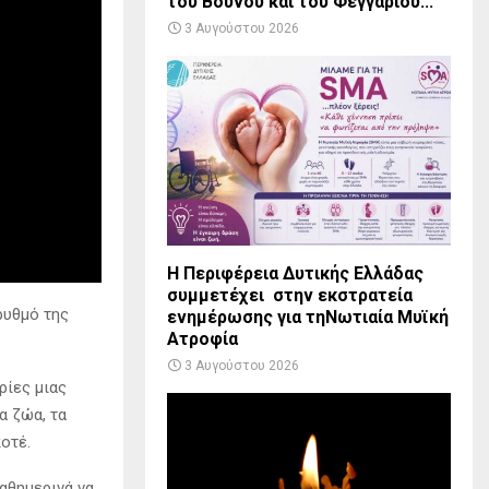
του Βουνού και του Φεγγαριού...
3 Αυγούστου 2026
Η Περιφέρεια Δυτικής Ελλάδας
συμμετέχει στην εκστρατεία
ρυθμό της
ενημέρωσης για τηΝωτιαία Μυϊκή
Ατροφία
3 Αυγούστου 2026
ρίες μιας
α ζώα, τα
οτέ.
αθημερινά να