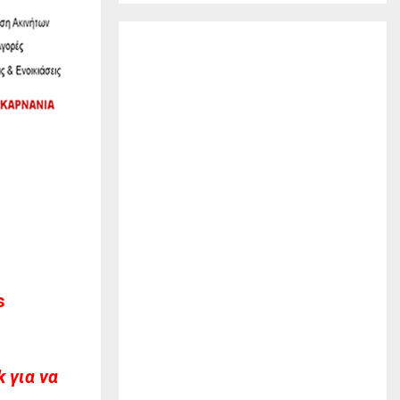
s
 για να