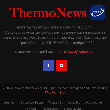
Δείτε τις τελευταίες ειδήσεις από το Θέρμο, την
Αιτωλοακαρνανία, την Ελλάδα και τον κόσμο και ενημερωθείτε
για τα έκτακτα γεγονότα σε κοινωνία και πολιτική. Όλα τα νέα της
ημέρας Μέλος της ONLINE MEDIA με αριθμό 14312
Επικοινωνήστε μαζί μας:
thermonews@yahoo.com
@2024 - www.thermonews.gr. All Right Reserved. Designed and Developed by
Web Technical
Αρχική
Νέα απο το Θέρμο
Τοπικά νέα
Αγγελίες
Αστυνομικά
Ελλάδα
Περισσότερα
Επικοινωνία