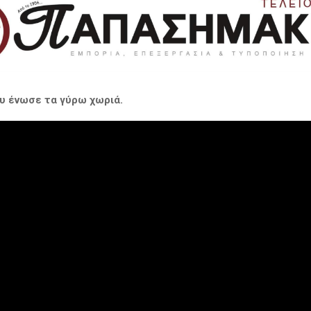
ου ένωσε τα γύρω χωριά.