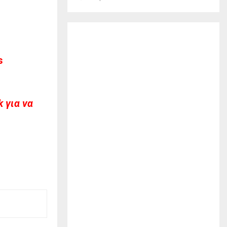
s
 για να