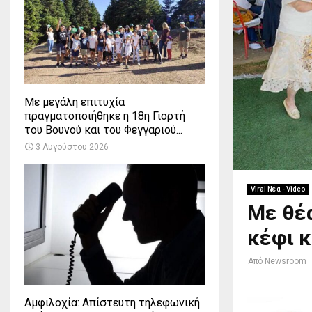
Με μεγάλη επιτυχία
πραγματοποιήθηκε η 18η Γιορτή
του Βουνού και του Φεγγαριού...
3 Αυγούστου 2026
Viral Νέα - Video
Με θέα
κέφι 
Από
Newsroom
Αμφιλοχία: Απίστευτη τηλεφωνική