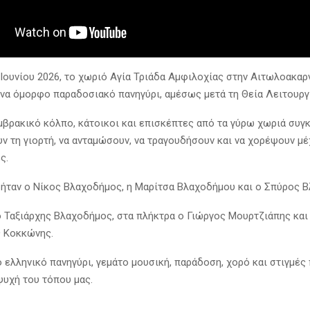
 Ιουνίου 2026, το χωριό Αγία Τριάδα Αμφιλοχίας στην Αιτωλοακαρ
ένα όμορφο παραδοσιακό πανηγύρι, αμέσως μετά τη Θεία Λειτουργ
μβρακικό κόλπο, κάτοικοι και επισκέπτες από τα γύρω χωριά συ
υν τη γιορτή, να ανταμώσουν, να τραγουδήσουν και να χορέψουν μέ
ς.
 ήταν ο Νίκος Βλαχοδήμος, η Μαρίτσα Βλαχοδήμου και ο Σπύρος 
ο Ταξιάρχης Βλαχοδήμος, στα πλήκτρα ο Γιώργος Μουρτζιάπης και
 Κοκκώνης.
ό ελληνικό πανηγύρι, γεμάτο μουσική, παράδοση, χορό και στιγμές
ψυχή του τόπου μας.