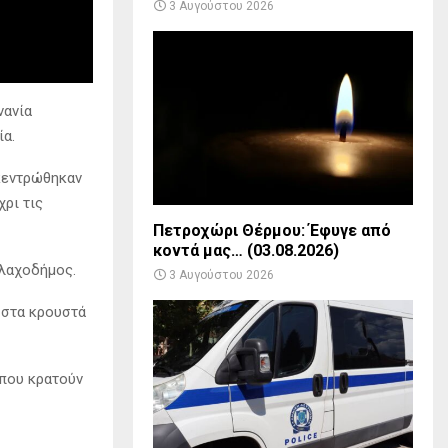
3 Αυγούστου 2026
νανία
ία.
γκεντρώθηκαν
χρι τις
Πετροχώρι Θέρμου: Έφυγε από
κοντά μας… (03.08.2026)
Βλαχοδήμος.
3 Αυγούστου 2026
 στα κρουστά
 που κρατούν