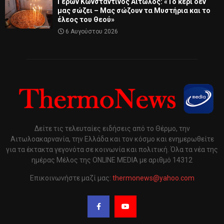
Γέρων Κωνσταντίνος Αιτωλός: «Το κερί δεν
μας σώζει – Μας σώζουν τα Μυστήρια και το
έλεος του Θεού»
6 Αυγούστου 2026
Δείτε τις τελευταίες ειδήσεις από το Θέρμο, την
Αιτωλοακαρνανία, την Ελλάδα και τον κόσμο και ενημερωθείτε
για τα έκτακτα γεγονότα σε κοινωνία και πολιτική. Όλα τα νέα της
ημέρας Μέλος της ONLINE MEDIA με αριθμό 14312
Επικοινωνήστε μαζί μας:
thermonews@yahoo.com