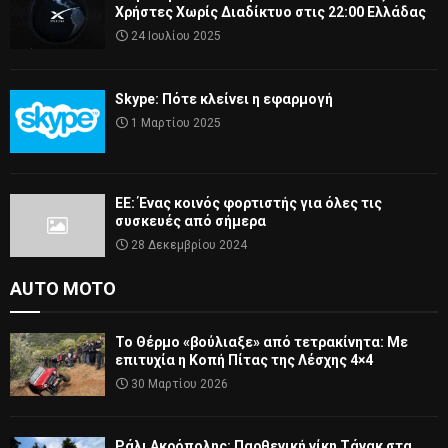
Χρήστες Χωρίς Διαδίκτυο στις 22:00 Ελλάδας
24 Ιουλίου 2025
Skype: Πότε κλείνει η εφαρμογή
1 Μαρτίου 2025
ΕΕ: Ένας κοινός φορτιστής για όλες τις
συσκευές από σήμερα
28 Δεκεμβρίου 2024
AUTO MOTO
Το Θέρμο «βούλιαξε» από τετρακίνητα: Με
επιτυχία η Κοπή Πίτας της Λέσχης 4×4
30 Μαρτίου 2026
Ράλι Ακρόπολης: Παρθενική νίκη Τάνακ στα